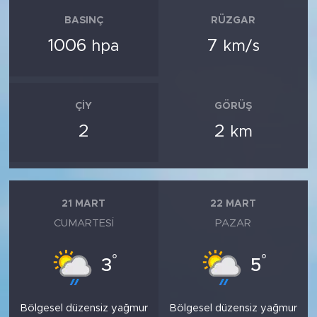
BASINÇ
RÜZGAR
1006
7
hpa
km/s
ÇIY
GÖRÜŞ
2
2
km
21 MART
22 MART
CUMARTESI
PAZAR
°
°
3
5
Bölgesel düzensiz yağmur
Bölgesel düzensiz yağmur