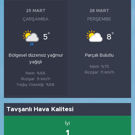
25 MART
26 MART
ÇARŞAMBA
PERŞEMBE
°
°
5
8
Bölgesel düzensiz yağmur
Parçalı Bulutlu
yağışlı
Nem: %75
Rüzgar: 11 km/h
Nem: %88
Rüzgar: 9 km/h
Yağış Olasılığı: %88
Tavşanlı Hava Kalitesi
İyi
1