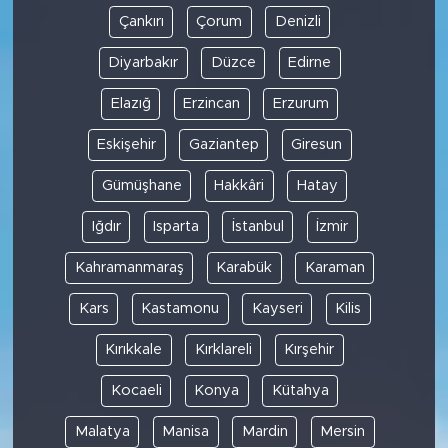
Çankırı
Çorum
Denizli
Diyarbakır
Düzce
Edirne
Elazığ
Erzincan
Erzurum
Eskişehir
Gaziantep
Giresun
Gümüşhane
Hakkâri
Hatay
Iğdır
Isparta
İstanbul
İzmir
Kahramanmaraş
Karabük
Karaman
Kars
Kastamonu
Kayseri
Kilis
Kırıkkale
Kırklareli
Kırşehir
Kocaeli
Konya
Kütahya
Malatya
Manisa
Mardin
Mersin