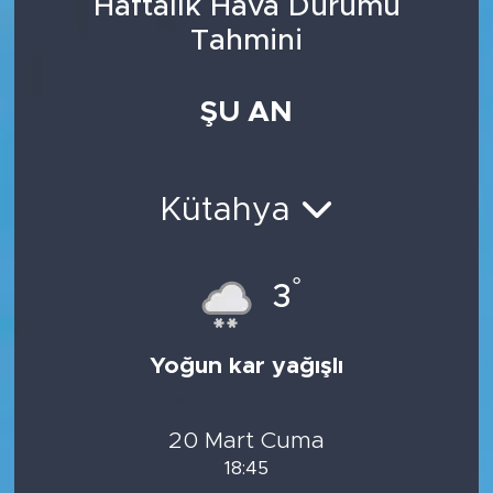
Haftalık Hava Durumu
Tahmini
ŞU AN
Kütahya
°
3
Yoğun kar yağışlı
20 Mart Cuma
18:45