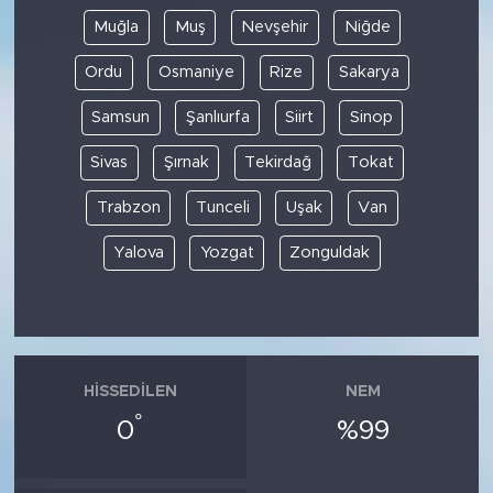
Muğla
Muş
Nevşehir
Niğde
Ordu
Osmaniye
Rize
Sakarya
Samsun
Şanlıurfa
Siirt
Sinop
Sivas
Şırnak
Tekirdağ
Tokat
Trabzon
Tunceli
Uşak
Van
Yalova
Yozgat
Zonguldak
HISSEDILEN
NEM
°
0
%99