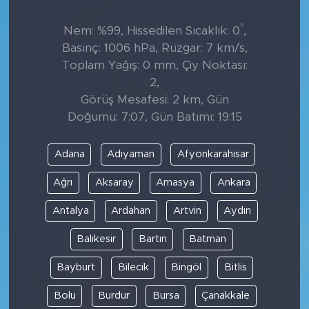
°
Nem: %99, Hissedilen Sıcaklık: 0
,
Basınç: 1006 hPa, Rüzgar: 7 km/s,
Toplam Yağış: 0 mm, Çiy Noktası:
2,
Görüş Mesafesi: 2 km, Gün
Doğumu: 7:07, Gün Batımı: 19:15
Adana
Adıyaman
Afyonkarahisar
Ağrı
Aksaray
Amasya
Ankara
Antalya
Ardahan
Artvin
Aydın
Balıkesir
Bartın
Batman
Bayburt
Bilecik
Bingöl
Bitlis
Bolu
Burdur
Bursa
Çanakkale