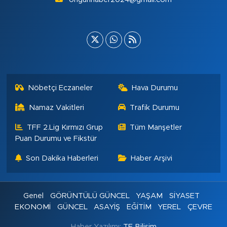
Nöbetçi Eczaneler
Hava Durumu
Namaz Vakitleri
Trafik Durumu
TFF 2.Lig Kırmızı Grup
Tüm Manşetler
Puan Durumu ve Fikstür
Son Dakika Haberleri
Haber Arşivi
Genel
GÖRÜNTÜLÜ GÜNCEL
YAŞAM
SİYASET
EKONOMİ
GÜNCEL
ASAYİŞ
EĞİTİM
YEREL
ÇEVRE
Haber Yazılımı:
TE Bilişim