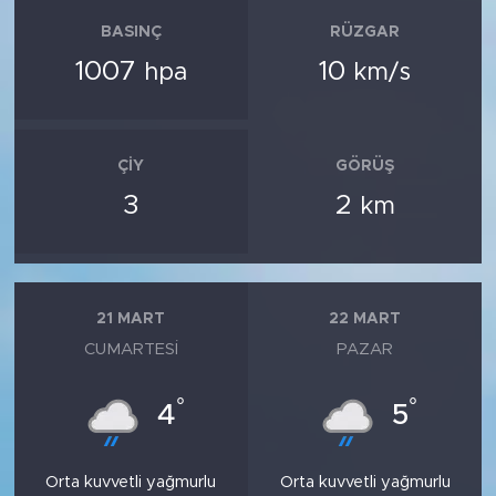
BASINÇ
RÜZGAR
1007
10
hpa
km/s
ÇIY
GÖRÜŞ
3
2
km
21 MART
22 MART
CUMARTESI
PAZAR
°
°
4
5
Orta kuvvetli yağmurlu
Orta kuvvetli yağmurlu