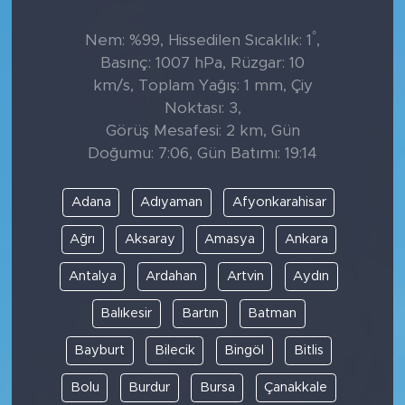
°
Nem: %99, Hissedilen Sıcaklık: 1
,
Basınç: 1007 hPa, Rüzgar: 10
km/s, Toplam Yağış: 1 mm, Çiy
Noktası: 3,
Görüş Mesafesi: 2 km, Gün
Doğumu: 7:06, Gün Batımı: 19:14
Adana
Adıyaman
Afyonkarahisar
Ağrı
Aksaray
Amasya
Ankara
Antalya
Ardahan
Artvin
Aydın
Balıkesir
Bartın
Batman
Bayburt
Bilecik
Bingöl
Bitlis
Bolu
Burdur
Bursa
Çanakkale