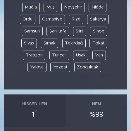
Muğla
Muş
Nevşehir
Niğde
Ordu
Osmaniye
Rize
Sakarya
Samsun
Şanlıurfa
Siirt
Sinop
Sivas
Şırnak
Tekirdağ
Tokat
Trabzon
Tunceli
Uşak
Van
Yalova
Yozgat
Zonguldak
HISSEDILEN
NEM
°
1
%99