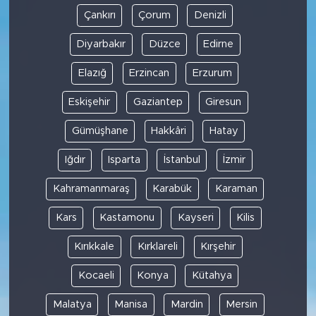
Çankırı
Çorum
Denizli
Diyarbakır
Düzce
Edirne
Elazığ
Erzincan
Erzurum
Eskişehir
Gaziantep
Giresun
Gümüşhane
Hakkâri
Hatay
Iğdır
Isparta
İstanbul
İzmir
Kahramanmaraş
Karabük
Karaman
Kars
Kastamonu
Kayseri
Kilis
Kırıkkale
Kırklareli
Kırşehir
Kocaeli
Konya
Kütahya
Malatya
Manisa
Mardin
Mersin