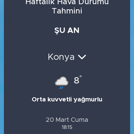
Haftalık Hava Durumu
Tahmini
ŞU AN
Konya
°
8
Orta kuvvetli yağmurlu
20 Mart Cuma
18:15