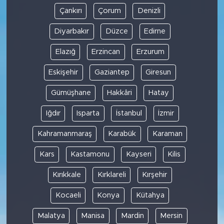
Çankırı
Çorum
Denizli
Diyarbakır
Düzce
Edirne
Elazığ
Erzincan
Erzurum
Eskişehir
Gaziantep
Giresun
Gümüşhane
Hakkâri
Hatay
Iğdır
Isparta
İstanbul
İzmir
Kahramanmaraş
Karabük
Karaman
Kars
Kastamonu
Kayseri
Kilis
Kırıkkale
Kırklareli
Kırşehir
Kocaeli
Konya
Kütahya
Malatya
Manisa
Mardin
Mersin