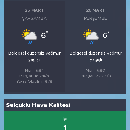
25 MART
26 MART
ÇARŞAMBA
PERŞEMBE
°
°
6
6
Bölgesel düzensiz yağmur
Bölgesel düzensiz yağmur
yağışlı
yağışlı
Nem: %84
Nem: %80
Rüzgar: 18 km/h
Rüzgar: 22 km/h
Yağış Olasılığı: %78
Selçuklu Hava Kalitesi
İyi
1