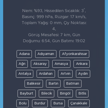
°
Nem: %93, Hissedilen Sıcaklık: 3
,
Basınç: 999 hPa, Rüzgar: 17 km/s,
Toplam Yağış: 0 mm, Çiy Noktası:
4,
Görüş Mesafesi: 7 km, Gün
Doğumu: 6:54, Gün Batımı: 19:02
Adana
Adıyaman
Afyonkarahisar
Ağrı
Aksaray
Amasya
Ankara
Antalya
Ardahan
Artvin
Aydın
Balıkesir
Bartın
Batman
Bayburt
Bilecik
Bingöl
Bitlis
Bolu
Burdur
Bursa
Çanakkale