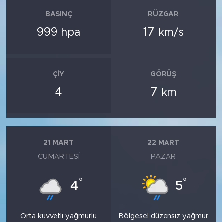
BASINÇ
RÜZGAR
999
17
hpa
km/s
ÇIY
GÖRÜŞ
4
7
km
21 MART
22 MART
CUMARTESI
PAZAR
°
°
4
5
Orta kuvvetli yağmurlu
Bölgesel düzensiz yağmur