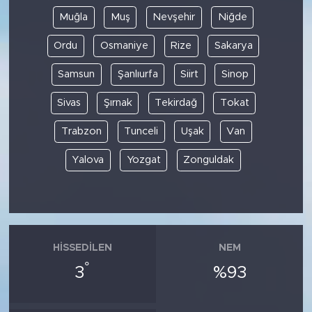
Muğla
Muş
Nevşehir
Niğde
Ordu
Osmaniye
Rize
Sakarya
Samsun
Şanlıurfa
Siirt
Sinop
Sivas
Şırnak
Tekirdağ
Tokat
Trabzon
Tunceli
Uşak
Van
Yalova
Yozgat
Zonguldak
HISSEDILEN
NEM
°
3
%93