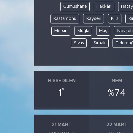
Gümüşhane
Hakkâri
Hata
Kastamonu
Kayseri
Kilis
Kı
Mersin
Muğla
Muş
Nevşehi
Sivas
Şırnak
Tekirda
HISSEDILEN
NEM
°
1
%74
21 MART
22 MART