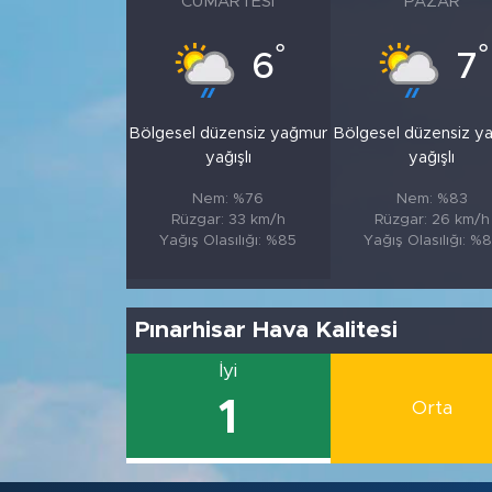
CUMARTESI
PAZAR
°
°
6
7
Bölgesel düzensiz yağmur
Bölgesel düzensiz y
yağışlı
yağışlı
Nem: %76
Nem: %83
Rüzgar: 33 km/h
Rüzgar: 26 km/h
Yağış Olasılığı: %85
Yağış Olasılığı: %
Pınarhisar Hava Kalitesi
İyi
1
Orta