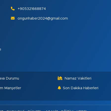
+905321668874
ongunhaber2024@gmail.com
e
ava Durumu
Namaz Vakitleri
m Manşetler
Son Dakika Haberleri