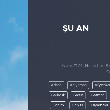
ŞU AN
Nem: %74, Hissedilen Sıc
G
Adana
Adıyaman
Afyonkar
Balıkesir
Bartın
Batman
Çorum
Denizli
Diyarbakır