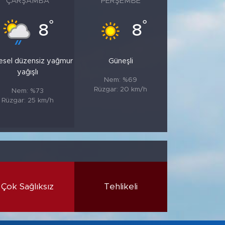
ÇARŞAMBA
PERŞEMBE
°
°
8
8
esel düzensiz yağmur
Güneşli
yağışlı
Nem: %69
Rüzgar: 20 km/h
Nem: %73
Rüzgar: 25 km/h
Çok Sağlıksız
Tehlikeli