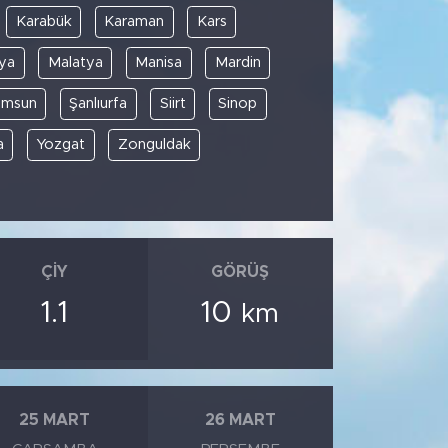
Karabük
Karaman
Kars
ya
Malatya
Manisa
Mardin
amsun
Şanlıurfa
Siirt
Sinop
a
Yozgat
Zonguldak
ÇIY
GÖRÜŞ
1.1
10
km
25 MART
26 MART