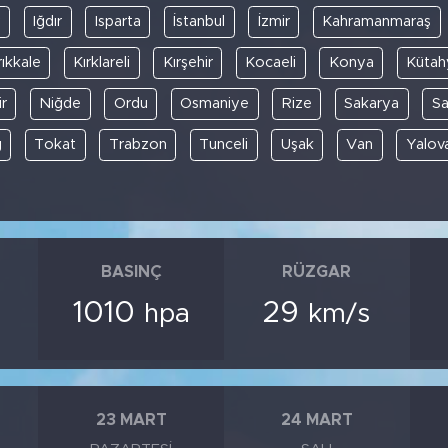
y
Iğdır
Isparta
İstanbul
İzmir
Kahramanmaraş
rıkkale
Kırklareli
Kırşehir
Kocaeli
Konya
Kütah
r
Niğde
Ordu
Osmaniye
Rize
Sakarya
S
ğ
Tokat
Trabzon
Tunceli
Uşak
Van
Yalov
BASINÇ
RÜZGAR
1010
29
hpa
km/s
23 MART
24 MART