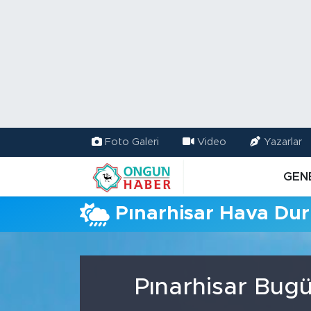
Nöbetçi Eczaneler
Hava Durumu
Namaz Vakitleri
Foto Galeri
Video
Yazarlar
Trafik Durumu
GEN
TFF 2.Lig Kırmızı Grup Puan Durumu ve Fikstür
Pınarhisar Hava Du
Tüm Manşetler
Son Dakika Haberleri
Pınarhisar Bugü
Haber Arşivi