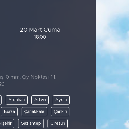
20 Mart Cuma
18:00
̧: 0 mm, Çiy Noktası: 1.1,
23
Ardahan
Artvin
Aydın
Bursa
Çanakkale
Çankırı
kişehir
Gaziantep
Giresun