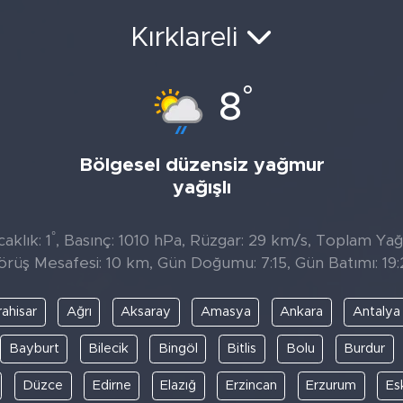
Kırklareli
°
8
Bölgesel düzensiz yağmur
yağışlı
°
aklık: 1
, Basınç: 1010 hPa, Rüzgar: 29 km/s, Toplam Yağıs
örüş Mesafesi: 10 km, Gün Doğumu: 7:15, Gün Batımı: 19:
ahisar
Ağrı
Aksaray
Amasya
Ankara
Antalya
Bayburt
Bilecik
Bingöl
Bitlis
Bolu
Burdur
Düzce
Edirne
Elazığ
Erzincan
Erzurum
Es