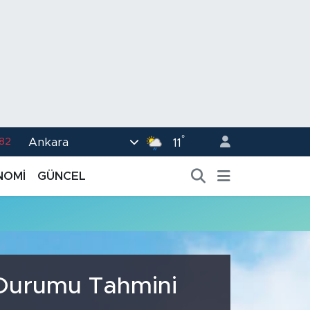
°
Ankara
.82
11
02
NOMİ
GÜNCEL
.19
.18
.19
%0
a Durumu Tahmini