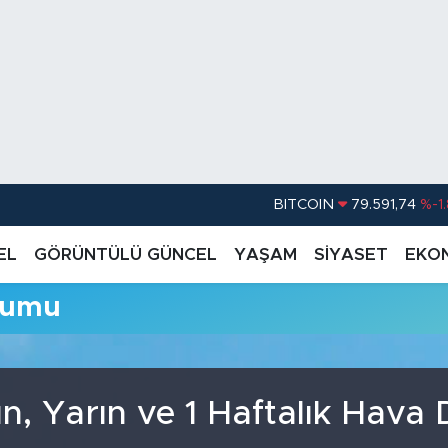
BITCOIN
79.591,74
%-1
DOLAR
45,43620
%0.
EL
GÖRÜNTÜLÜ GÜNCEL
YAŞAM
SİYASET
EKO
EURO
53,38690
%0
rumu
STERLİN
61,60380
%0
G.ALTIN
6862,09000
%0
BİST100
14.598,00
n, Yarın ve 1 Haftalık Hav