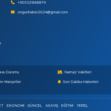
+905321668874
ongunhaber2024@gmail.com
e
ava Durumu
Namaz Vakitleri
m Manşetler
Son Dakika Haberleri
ET
EKONOMİ
GÜNCEL
ASAYİŞ
EĞİTİM
YEREL