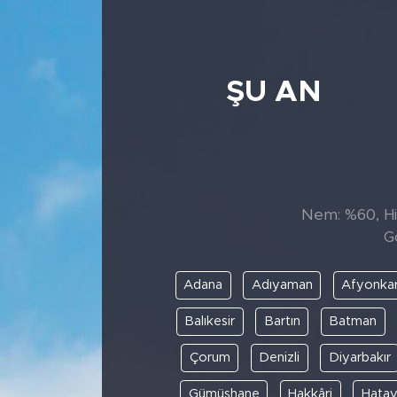
ŞU AN
Nem: %60, His
G
Adana
Adıyaman
Afyonkar
Balıkesir
Bartın
Batman
Çorum
Denizli
Diyarbakır
Gümüşhane
Hakkâri
Hata