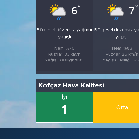
°
°
6
7
Bölgesel düzensiz yağmur
Bölgesel düzensiz y
yağışlı
yağışlı
Nem: %76
Nem: %83
Rüzgar: 33 km/h
Rüzgar: 26 km/h
Yağış Olasılığı: %85
Yağış Olasılığı: %
Kofçaz Hava Kalitesi
İyi
1
Orta