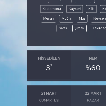
Kastamonu
Kayseri
Kilis
Kı
Mersin
Muğla
Muş
Nevşehi
Sivas
Şırnak
Tekirda
HISSEDILEN
NEM
°
3
%60
21 MART
22 MART
CUMARTESI
PAZAR