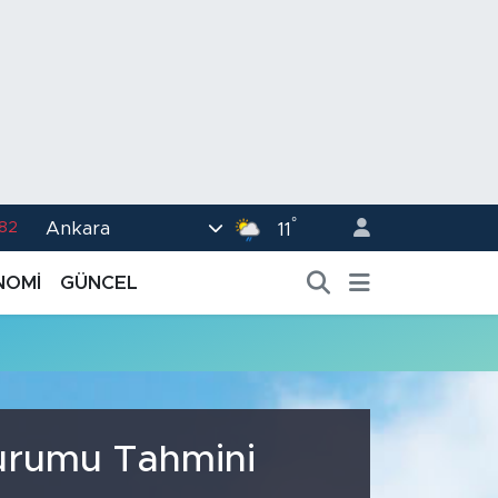
°
Ankara
.82
11
02
NOMİ
GÜNCEL
.19
.18
.19
%0
Durumu Tahmini