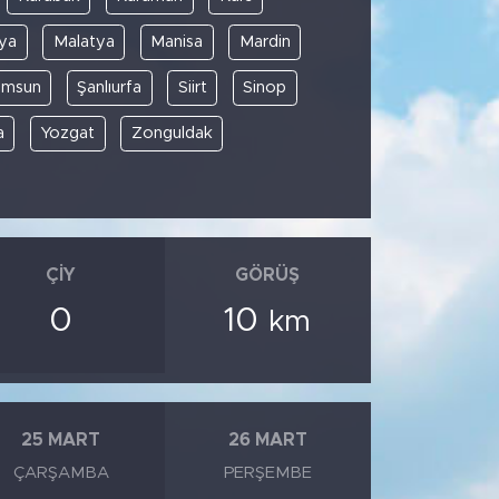
ya
Malatya
Manisa
Mardin
amsun
Şanlıurfa
Siirt
Sinop
a
Yozgat
Zonguldak
ÇIY
GÖRÜŞ
0
10
km
25 MART
26 MART
ÇARŞAMBA
PERŞEMBE