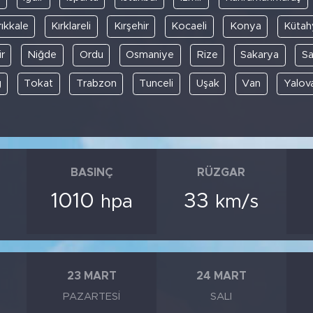
rıkkale
Kırklareli
Kırşehir
Kocaeli
Konya
Kütah
r
Niğde
Ordu
Osmaniye
Rize
Sakarya
S
ğ
Tokat
Trabzon
Tunceli
Uşak
Van
Yalov
BASINÇ
RÜZGAR
1010
33
hpa
km/s
23 MART
24 MART
PAZARTESI
SALI