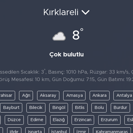
Kırklareli
°
8
Çok bulutlu
°
sedilen Sıcaklık: 3
, Basınç: 1010 hPa, Rüzgar: 33 km/s, Ç
örüş Mesafesi: 10 km, Gün Doğumu: 7:15, Gün Batımı: 19:
ahisar
Ağrı
Aksaray
Amasya
Ankara
Antalya
Bayburt
Bilecik
Bingöl
Bitlis
Bolu
Burdur
Düzce
Edirne
Elazığ
Erzincan
Erzurum
Es
y
Iğdır
Isparta
İstanbul
İzmir
Kahramanmaraş