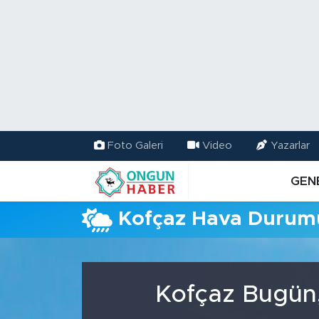
Nöbetçi Eczaneler
Hava Durumu
Namaz Vakitleri
Foto Galeri
Video
Yazarlar
Trafik Durumu
GEN
TFF 2.Lig Kırmızı Grup Puan Durumu ve Fikstür
Kofçaz Hava Durum
Tüm Manşetler
Son Dakika Haberleri
Kofçaz Bugün,
Haber Arşivi