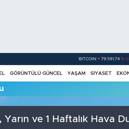
BITCOIN
79.591,74
%-1
DOLAR
45,43620
%0.
EL
GÖRÜNTÜLÜ GÜNCEL
YAŞAM
SİYASET
EKO
EURO
53,38690
%0
u
STERLİN
61,60380
%0
G.ALTIN
6862,09000
%0
BİST100
14.598,00
 Yarın ve 1 Haftalık Hava 