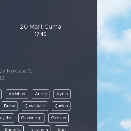
20 Mart Cuma
17:45
iy Noktası: 0,
23
Ardahan
Artvin
Aydın
Bursa
Çanakkale
Çankırı
kişehir
Gaziantep
Giresun
Karabük
Karaman
Kars