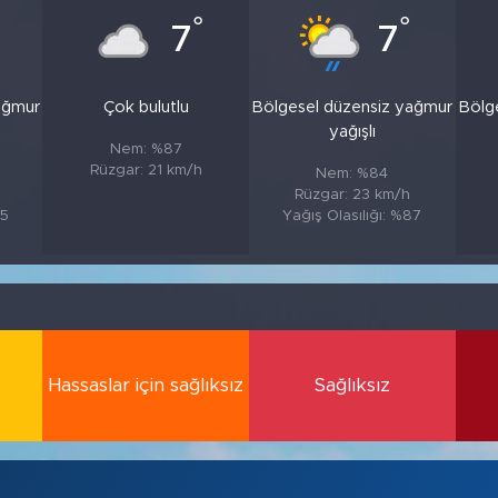
°
°
7
7
ağmur
Çok bulutlu
Bölgesel düzensiz yağmur
Bölg
yağışlı
Nem: %87
Rüzgar: 21 km/h
Nem: %84
Rüzgar: 23 km/h
85
Yağış Olasılığı: %87
Hassaslar için sağlıksız
Sağlıksız