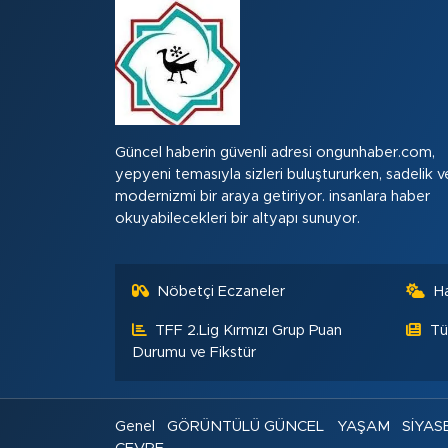
Güncel haberin güvenli adresi ongunhaber.com,
yepyeni temasıyla sizleri buluştururken, sadelik v
modernizmi bir araya getiriyor. insanlara haber
okuyabilecekleri bir altyapı sunuyor.
Nöbetçi Eczaneler
H
TFF 2.Lig Kırmızı Grup Puan
Tü
Durumu ve Fikstür
Genel
GÖRÜNTÜLÜ GÜNCEL
YAŞAM
SİYAS