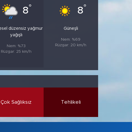
°
°
8
8
esel düzensiz yağmur
Güneşli
yağışlı
Nem: %69
Rüzgar: 20 km/h
Nem: %73
Rüzgar: 25 km/h
Çok Sağlıksız
Tehlikeli