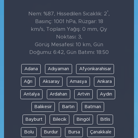
°
Nem: %87, Hissedilen Sıcaklık: 2
,
Basınç: 1001 hPa, Rüzgar: 18
km/s, Toplam Yağış: 0 mm, Çiy
Noktası: 3,
Görüş Mesafesi: 10 km, Gün
Doğumu: 6:42, Gün Batımı: 18:50
Adana
Adıyaman
Afyonkarahisar
Ağrı
Aksaray
Amasya
Ankara
Antalya
Ardahan
Artvin
Aydın
Balıkesir
Bartın
Batman
Bayburt
Bilecik
Bingöl
Bitlis
Bolu
Burdur
Bursa
Çanakkale