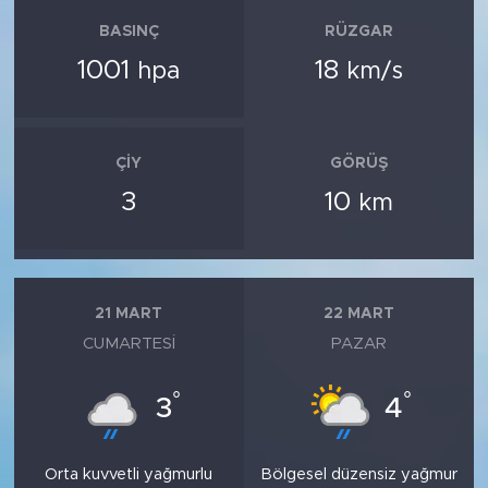
BASINÇ
RÜZGAR
1001
18
hpa
km/s
ÇIY
GÖRÜŞ
3
10
km
21 MART
22 MART
CUMARTESI
PAZAR
°
°
3
4
Orta kuvvetli yağmurlu
Bölgesel düzensiz yağmur