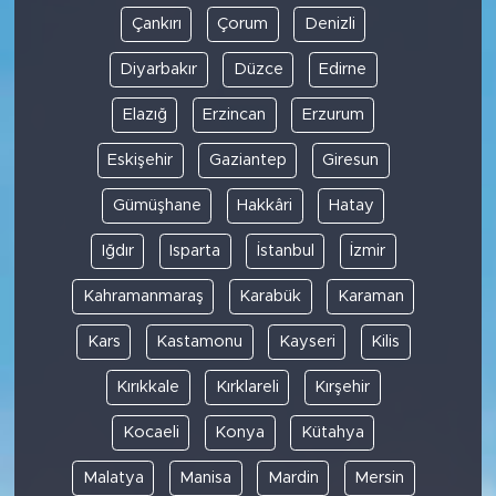
Çankırı
Çorum
Denizli
Diyarbakır
Düzce
Edirne
Elazığ
Erzincan
Erzurum
Eskişehir
Gaziantep
Giresun
Gümüşhane
Hakkâri
Hatay
Iğdır
Isparta
İstanbul
İzmir
Kahramanmaraş
Karabük
Karaman
Kars
Kastamonu
Kayseri
Kilis
Kırıkkale
Kırklareli
Kırşehir
Kocaeli
Konya
Kütahya
Malatya
Manisa
Mardin
Mersin