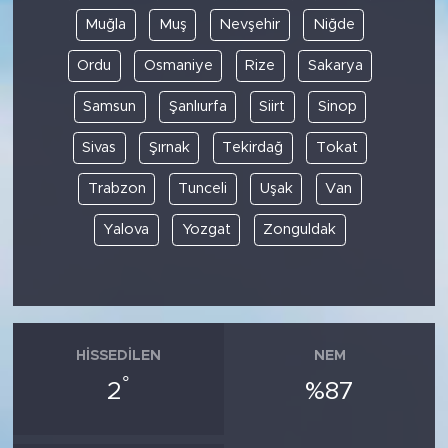
Muğla
Muş
Nevşehir
Niğde
Ordu
Osmaniye
Rize
Sakarya
Samsun
Şanlıurfa
Siirt
Sinop
Sivas
Şırnak
Tekirdağ
Tokat
Trabzon
Tunceli
Uşak
Van
Yalova
Yozgat
Zonguldak
HISSEDILEN
NEM
°
2
%87