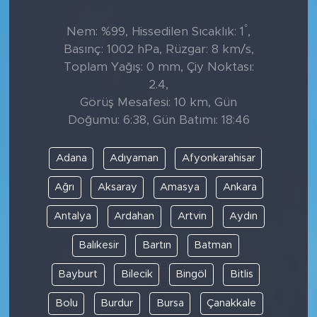
°
Nem: %99, Hissedilen Sıcaklık: 1
,
Basınç: 1002 hPa, Rüzgar: 8 km/s,
Toplam Yağış: 0 mm, Çiy Noktası:
2.4,
Görüş Mesafesi: 10 km, Gün
Doğumu: 6:38, Gün Batımı: 18:46
Adana
Adıyaman
Afyonkarahisar
Ağrı
Aksaray
Amasya
Ankara
Antalya
Ardahan
Artvin
Aydın
Balıkesir
Bartın
Batman
Bayburt
Bilecik
Bingöl
Bitlis
Bolu
Burdur
Bursa
Çanakkale