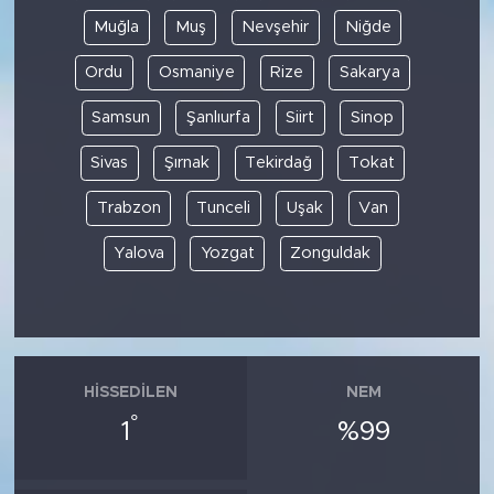
Muğla
Muş
Nevşehir
Niğde
Ordu
Osmaniye
Rize
Sakarya
Samsun
Şanlıurfa
Siirt
Sinop
Sivas
Şırnak
Tekirdağ
Tokat
Trabzon
Tunceli
Uşak
Van
Yalova
Yozgat
Zonguldak
HISSEDILEN
NEM
°
1
%99