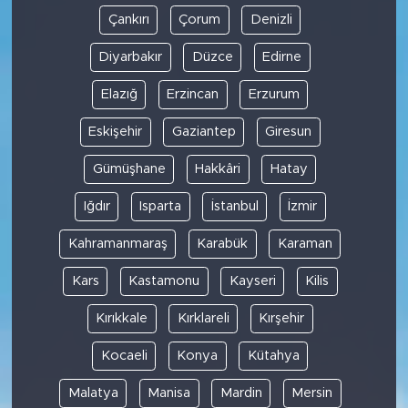
Çankırı
Çorum
Denizli
Diyarbakır
Düzce
Edirne
Elazığ
Erzincan
Erzurum
Eskişehir
Gaziantep
Giresun
Gümüşhane
Hakkâri
Hatay
Iğdır
Isparta
İstanbul
İzmir
Kahramanmaraş
Karabük
Karaman
Kars
Kastamonu
Kayseri
Kilis
Kırıkkale
Kırklareli
Kırşehir
Kocaeli
Konya
Kütahya
Malatya
Manisa
Mardin
Mersin