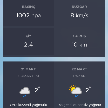
BASINÇ
RÜZGAR
1002
8
hpa
km/s
ÇIY
GÖRÜŞ
2.4
10
km
21 MART
22 MART
CUMARTESI
PAZAR
°
°
2
2
Orta kuvvetli yağmurlu
Bölgesel düzensiz yağmur