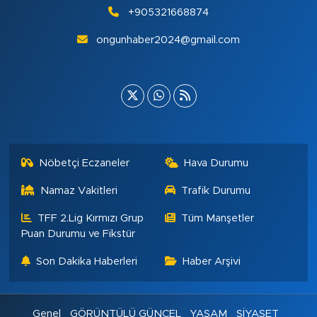
+905321668874
ongunhaber2024@gmail.com
Nöbetçi Eczaneler
Hava Durumu
Namaz Vakitleri
Trafik Durumu
TFF 2.Lig Kırmızı Grup
Tüm Manşetler
Puan Durumu ve Fikstür
Son Dakika Haberleri
Haber Arşivi
Genel
GÖRÜNTÜLÜ GÜNCEL
YAŞAM
SİYASET