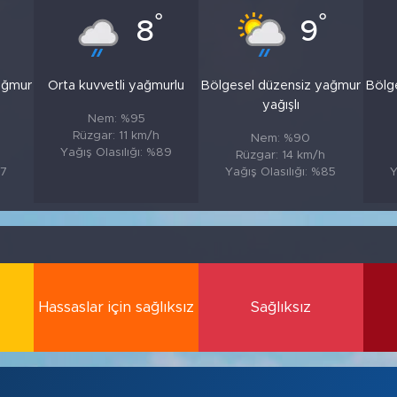
°
°
8
9
ağmur
Orta kuvvetli yağmurlu
Bölgesel düzensiz yağmur
Bölg
yağışlı
Nem: %95
Rüzgar: 11 km/h
Nem: %90
Yağış Olasılığı: %89
Rüzgar: 14 km/h
87
Yağış Olasılığı: %85
Y
Hassaslar için sağlıksız
Sağlıksız