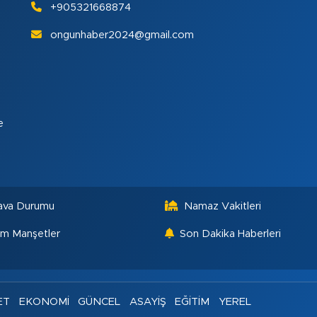
+905321668874
ongunhaber2024@gmail.com
e
ava Durumu
Namaz Vakitleri
m Manşetler
Son Dakika Haberleri
ET
EKONOMİ
GÜNCEL
ASAYİŞ
EĞİTİM
YEREL