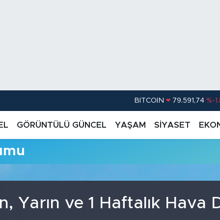
BITCOIN
79.591,74
%-1
DOLAR
45,43620
%0.
EL
GÖRÜNTÜLÜ GÜNCEL
YAŞAM
SİYASET
EKO
EURO
53,38690
%0
rumu
STERLİN
61,60380
%0
G.ALTIN
6862,09000
%0
BİST100
14.598,00
, Yarın ve 1 Haftalık Hava