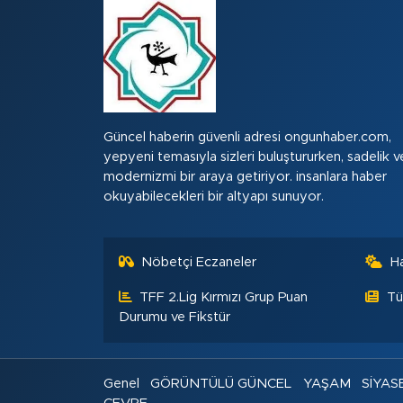
Güncel haberin güvenli adresi ongunhaber.com,
yepyeni temasıyla sizleri buluştururken, sadelik v
modernizmi bir araya getiriyor. insanlara haber
okuyabilecekleri bir altyapı sunuyor.
Nöbetçi Eczaneler
H
TFF 2.Lig Kırmızı Grup Puan
Tü
Durumu ve Fikstür
Genel
GÖRÜNTÜLÜ GÜNCEL
YAŞAM
SİYAS