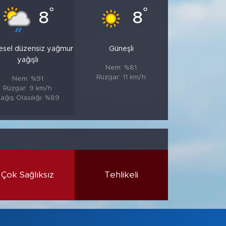
°
°
8
8
esel düzensiz yağmur
Güneşli
yağışlı
Nem: %81
Rüzgar: 11 km/h
Nem: %91
Rüzgar: 9 km/h
ağış Olasılığı: %89
Çok Sağlıksız
Tehlikeli