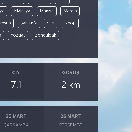
ya
Malatya
Manisa
Mardin
amsun
Şanlıurfa
Siirt
Sinop
a
Yozgat
Zonguldak
ÇIY
GÖRÜŞ
7.1
2
km
25 MART
26 MART
ÇARŞAMBA
PERŞEMBE