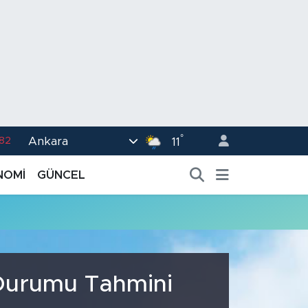
°
Ankara
.82
11
02
NOMİ
GÜNCEL
.19
.18
.19
%0
 Durumu Tahmini