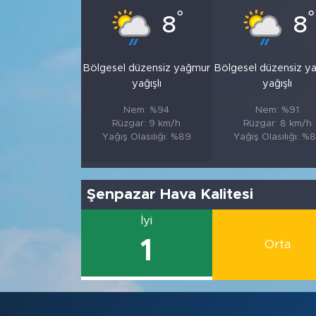
°
°
8
8
Bölgesel düzensiz yağmur
Bölgesel düzensiz y
yağışlı
yağışlı
Nem: %94
Nem: %91
Rüzgar: 9 km/h
Rüzgar: 8 km/h
Yağış Olasılığı: %89
Yağış Olasılığı: %
Şenpazar Hava Kalitesi
İyi
1
Orta