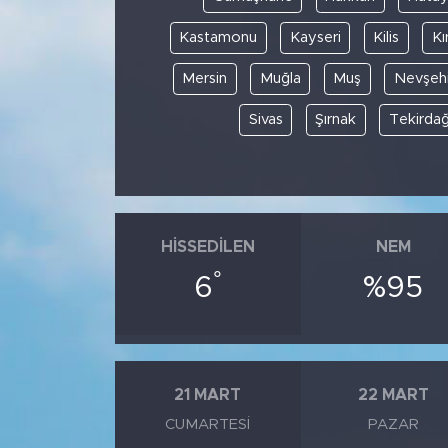
Kastamonu
Kayseri
Kilis
Kı
Mersin
Muğla
Muş
Nevşehi
Sivas
Şırnak
Tekirda
HISSEDILEN
NEM
°
6
%95
21 MART
22 MART
CUMARTESI
PAZAR