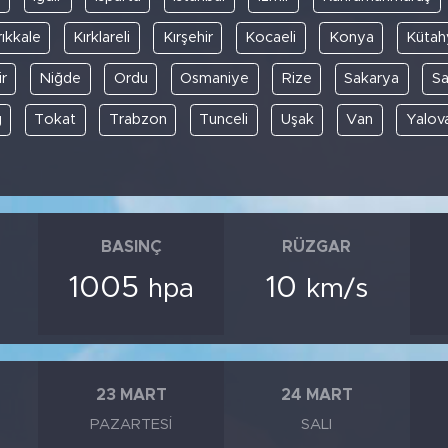
rıkkale
Kırklareli
Kırşehir
Kocaeli
Konya
Kütah
r
Niğde
Ordu
Osmaniye
Rize
Sakarya
S
ğ
Tokat
Trabzon
Tunceli
Uşak
Van
Yalov
BASINÇ
RÜZGAR
1005
10
hpa
km/s
23 MART
24 MART
PAZARTESI
SALI