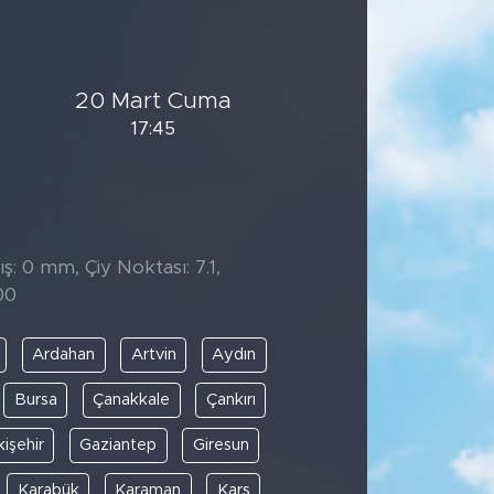
20 Mart Cuma
17:45
̧: 0 mm, Çiy Noktası: 7.1,
00
Ardahan
Artvin
Aydın
Bursa
Çanakkale
Çankırı
kişehir
Gaziantep
Giresun
Karabük
Karaman
Kars