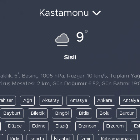
Kastamonu
°
9
Sisli
°
klık: 6
, Basınç: 1005 hPa, Rüzgar: 10 km/s, Toplam Yağıs
örüş Mesafesi: 2 km, Gün Doğumu: 6:52, Gün Batımı: 19:
ahisar
Ağrı
Aksaray
Amasya
Ankara
Antalya
Bayburt
Bilecik
Bingöl
Bitlis
Bolu
Burdur
Düzce
Edirne
Elazığ
Erzincan
Erzurum
Es
y
Iğdır
Isparta
İstanbul
İzmir
Kahramanmaraş