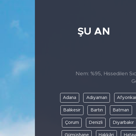
ŞU AN
Nem: %95, Hissedilen Sıca
G
Adana
Adıyaman
Afyonkar
Balıkesir
Bartın
Batman
Çorum
Denizli
Diyarbakır
Gümüşhane
Hakkâri
Hata