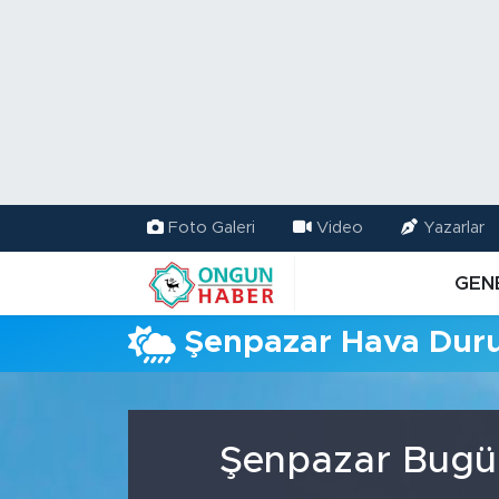
Nöbetçi Eczaneler
Hava Durumu
Namaz Vakitleri
Foto Galeri
Video
Yazarlar
Trafik Durumu
GEN
TFF 2.Lig Kırmızı Grup Puan Durumu ve Fikstür
Şenpazar Hava Du
Tüm Manşetler
Son Dakika Haberleri
Şenpazar Bugün
Haber Arşivi