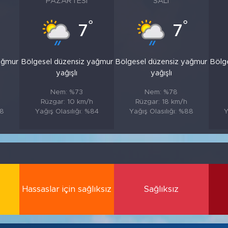
PAZARTESI
SALI
°
°
7
7
ağmur
Bölgesel düzensiz yağmur
Bölgesel düzensiz yağmur
Bölg
yağışlı
yağışlı
Nem: %73
Nem: %78
Rüzgar: 10 km/h
Rüzgar: 18 km/h
88
Yağış Olasılığı: %84
Yağış Olasılığı: %88
Y
Hassaslar için sağlıksız
Sağlıksız