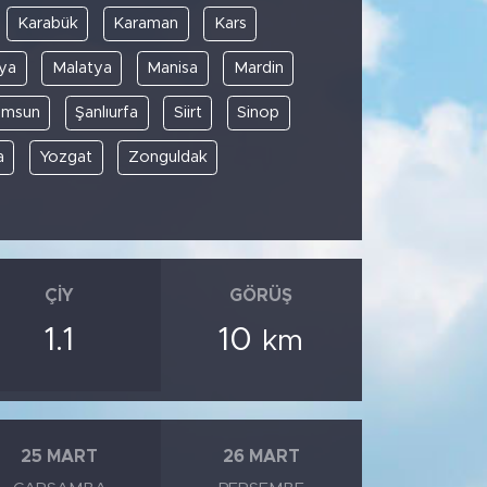
Karabük
Karaman
Kars
ya
Malatya
Manisa
Mardin
amsun
Şanlıurfa
Siirt
Sinop
a
Yozgat
Zonguldak
ÇIY
GÖRÜŞ
1.1
10
km
25 MART
26 MART