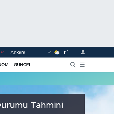
°
Ankara
.82
11
02
NOMİ
GÜNCEL
.19
.18
.19
%0
 Durumu Tahmini