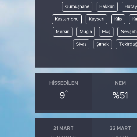
Gümüşhane
Hakkâri
Hata
Kastamonu
Kayseri
Kilis
Kı
Mersin
Muğla
Muş
Nevşehi
Sivas
Şırnak
Tekirda
HISSEDILEN
NEM
°
9
%51
21 MART
22 MART