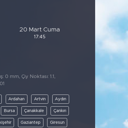
20 Mart Cuma
17:45
: 0 mm, Çiy Noktası: 1.1,
01
Ardahan
Artvin
Aydın
Bursa
Çanakkale
Çankırı
kişehir
Gaziantep
Giresun