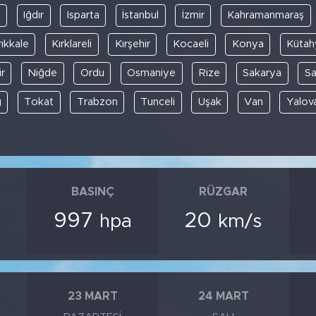
y
Iğdır
Isparta
İstanbul
İzmir
Kahramanmaraş
rıkkale
Kırklareli
Kırşehir
Kocaeli
Konya
Kütah
r
Niğde
Ordu
Osmaniye
Rize
Sakarya
S
ğ
Tokat
Trabzon
Tunceli
Uşak
Van
Yalov
BASINÇ
RÜZGAR
997
20
hpa
km/s
23 MART
24 MART