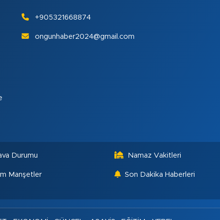
+905321668874
ongunhaber2024@gmail.com
e
ava Durumu
Namaz Vakitleri
m Manşetler
Son Dakika Haberleri