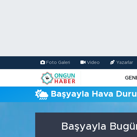
Nöbetçi Eczaneler
Hava Durumu
Namaz Vakitleri
Foto Galeri
Video
Yazarlar
Trafik Durumu
GEN
TFF 2.Lig Kırmızı Grup Puan Durumu ve Fikstür
Başyayla Hava Dur
Tüm Manşetler
Son Dakika Haberleri
Başyayla Bugün
Haber Arşivi