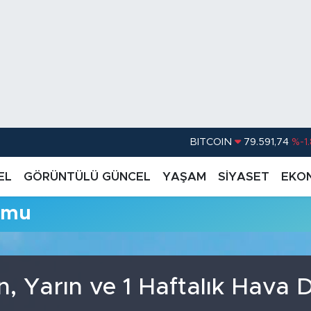
BITCOIN
79.591,74
%-1
DOLAR
45,43620
%0.
EL
GÖRÜNTÜLÜ GÜNCEL
YAŞAM
SİYASET
EKO
EURO
53,38690
%0
umu
STERLİN
61,60380
%0
G.ALTIN
6862,09000
%0
BİST100
14.598,00
, Yarın ve 1 Haftalık Hava