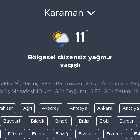
Karaman
°
11
Bölgesel düzensiz yağmur
yağışlı
°
aklık: 9
, Basınç: 997 hPa, Rüzgar: 20 km/s, Toplam Yağış
örüş Mesafesi: 10 km, Gün Doğumu: 6:53, Gün Batımı: 19:
ahisar
Ağrı
Aksaray
Amasya
Ankara
Antalya
Bayburt
Bilecik
Bingöl
Bitlis
Bolu
Burdur
Düzce
Edirne
Elazığ
Erzincan
Erzurum
Es