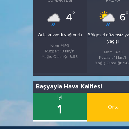
CUMARTESI
PAZAR
°
°
4
6
Orta kuvvetli yağmurlu
Bölgesel düzensiz y
yağışlı
Nem: %93
Rüzgar: 13 km/h
Nem: %83
Yağış Olasılığı: %93
Rüzgar: 11 km/h
Yağış Olasılığı: %
Başyayla Hava Kalitesi
İyi
1
Orta