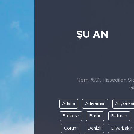
ŞU AN
Nem: %51, Hissedilen Sıc
G
Adana
Adıyaman
Afyonkar
Balıkesir
Bartın
Batman
Çorum
Denizli
Diyarbakır