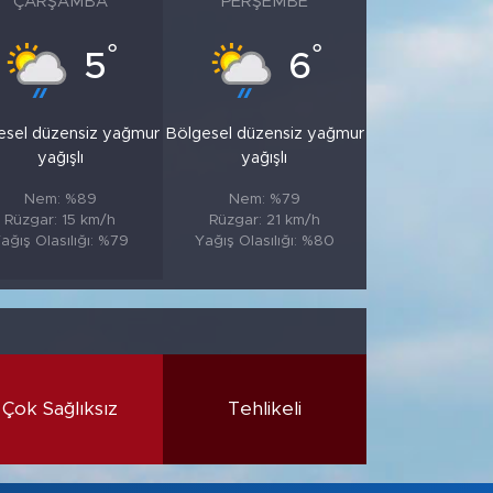
ÇARŞAMBA
PERŞEMBE
°
°
5
6
esel düzensiz yağmur
Bölgesel düzensiz yağmur
yağışlı
yağışlı
Nem: %89
Nem: %79
Rüzgar: 15 km/h
Rüzgar: 21 km/h
ağış Olasılığı: %79
Yağış Olasılığı: %80
Çok Sağlıksız
Tehlikeli