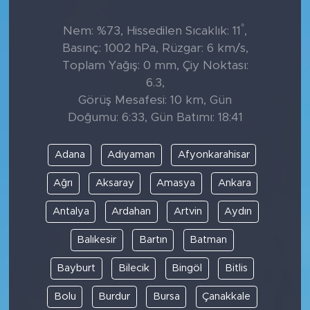
°
Nem: %73, Hissedilen Sıcaklık: 11
,
Basınç: 1002 hPa, Rüzgar: 6 km/s,
Toplam Yağış: 0 mm, Çiy Noktası:
6.3,
Görüş Mesafesi: 10 km, Gün
Doğumu: 6:33, Gün Batımı: 18:41
Adana
Adıyaman
Afyonkarahisar
Ağrı
Aksaray
Amasya
Ankara
Antalya
Ardahan
Artvin
Aydın
Balıkesir
Bartın
Batman
Bayburt
Bilecik
Bingöl
Bitlis
Bolu
Burdur
Bursa
Çanakkale