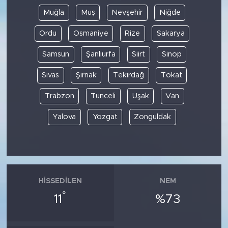
Muğla
Muş
Nevşehir
Niğde
Ordu
Osmaniye
Rize
Sakarya
Samsun
Şanlıurfa
Siirt
Sinop
Sivas
Şırnak
Tekirdağ
Tokat
Trabzon
Tunceli
Uşak
Van
Yalova
Yozgat
Zonguldak
HISSEDILEN
NEM
°
11
%73