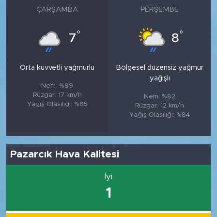
ÇARŞAMBA
PERŞEMBE
°
°
7
8
Orta kuvvetli yağmurlu
Bölgesel düzensiz yağmur
yağışlı
Nem: %89
Rüzgar: 17 km/h
Nem: %82
Yağış Olasılığı: %85
Rüzgar: 12 km/h
Yağış Olasılığı: %84
Pazarcık Hava Kalitesi
İyi
1