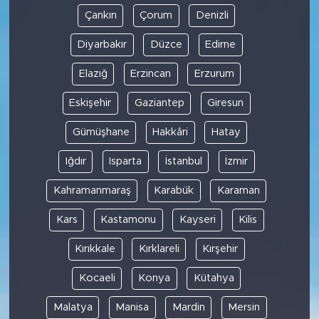
Çankırı
Çorum
Denizli
Diyarbakır
Düzce
Edirne
Elazığ
Erzincan
Erzurum
Eskişehir
Gaziantep
Giresun
Gümüşhane
Hakkâri
Hatay
Iğdır
Isparta
İstanbul
İzmir
Kahramanmaraş
Karabük
Karaman
Kars
Kastamonu
Kayseri
Kilis
Kırıkkale
Kırklareli
Kırşehir
Kocaeli
Konya
Kütahya
Malatya
Manisa
Mardin
Mersin