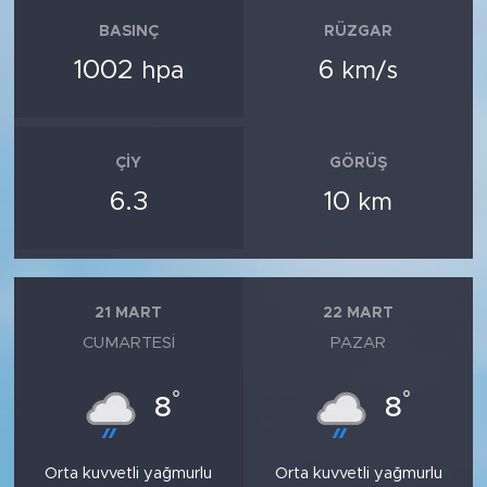
BASINÇ
RÜZGAR
1002
6
hpa
km/s
ÇIY
GÖRÜŞ
6.3
10
km
21 MART
22 MART
CUMARTESI
PAZAR
°
°
8
8
Orta kuvvetli yağmurlu
Orta kuvvetli yağmurlu