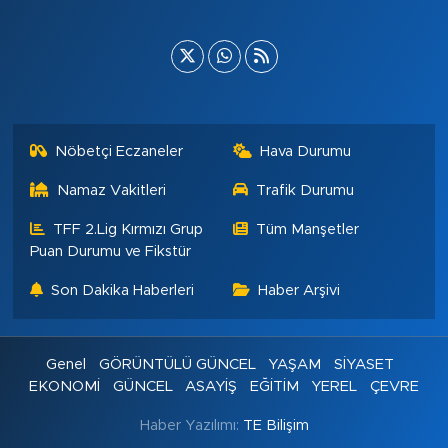
Nöbetçi Eczaneler
Hava Durumu
Namaz Vakitleri
Trafik Durumu
TFF 2.Lig Kırmızı Grup
Tüm Manşetler
Puan Durumu ve Fikstür
Son Dakika Haberleri
Haber Arşivi
Genel
GÖRÜNTÜLÜ GÜNCEL
YAŞAM
SİYASET
EKONOMİ
GÜNCEL
ASAYİŞ
EĞİTİM
YEREL
ÇEVRE
Haber Yazılımı:
TE Bilişim