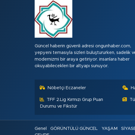
Güncel haberin güvenli adresi ongunhaber.com,
yepyeni temasıyla sizleri buluştururken, sadelik v
modernizmi bir araya getiriyor. insanlara haber
okuyabilecekleri bir altyapı sunuyor.
Nöbetçi Eczaneler
H
TFF 2.Lig Kırmızı Grup Puan
Tü
Durumu ve Fikstür
Genel
GÖRÜNTÜLÜ GÜNCEL
YAŞAM
SİYAS