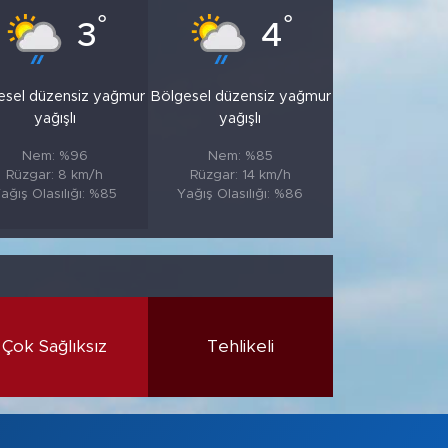
°
°
3
4
esel düzensiz yağmur
Bölgesel düzensiz yağmur
yağışlı
yağışlı
Nem: %96
Nem: %85
Rüzgar: 8 km/h
Rüzgar: 14 km/h
ağış Olasılığı: %85
Yağış Olasılığı: %86
Çok Sağlıksız
Tehlikeli