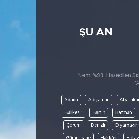
ŞU AN
Nem: %98, Hissedilen Sıc
G
Adana
Adıyaman
Afyonkar
Balıkesir
Bartın
Batman
Çorum
Denizli
Diyarbakır
Gümüşhane
Hakkâri
Hata