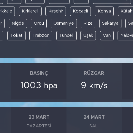
rıkkale
Kırklareli
Kırşehir
Kocaeli
Konya
Kütah
r
Niğde
Ordu
Osmaniye
Rize
Sakarya
S
ğ
Tokat
Trabzon
Tunceli
Uşak
Van
Yalov
BASINÇ
RÜZGAR
1003
9
hpa
km/s
23 MART
24 MART
PAZARTESI
SALI