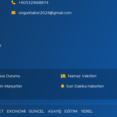
+905321668874
ongunhaber2024@gmail.com
e
ava Durumu
Namaz Vakitleri
m Manşetler
Son Dakika Haberleri
ET
EKONOMİ
GÜNCEL
ASAYİŞ
EĞİTİM
YEREL