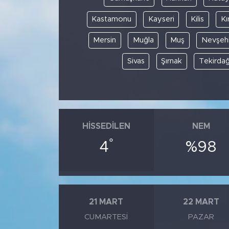
Kastamonu
Kayseri
Kilis
Kı
Mersin
Muğla
Muş
Nevşehi
Sivas
Şırnak
Tekirda
HISSEDILEN
NEM
°
4
%98
21 MART
22 MART
CUMARTESI
PAZAR