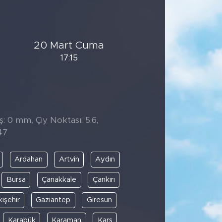
20 Mart Cuma
17:15
̧: 0 mm, Çiy Noktası: 5.6,
47
Ardahan
Artvin
Aydın
Bursa
Çanakkale
Çankırı
kişehir
Gaziantep
Giresun
Karabük
Karaman
Kars