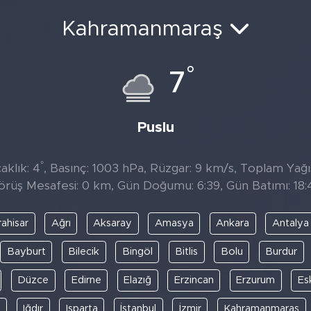
Kahramanmaraş
°
7
Puslu
°
aklık: 4
, Basınç: 1003 hPa, Rüzgar: 9 km/s, Toplam Yağıs
örüş Mesafesi: 0 km, Gün Doğumu: 6:39, Gün Batımı: 18:
ahisar
Ağrı
Aksaray
Amasya
Ankara
Antalya
Bayburt
Bilecik
Bingöl
Bitlis
Bolu
Burdur
Düzce
Edirne
Elazığ
Erzincan
Erzurum
Es
y
Iğdır
Isparta
İstanbul
İzmir
Kahramanmaraş