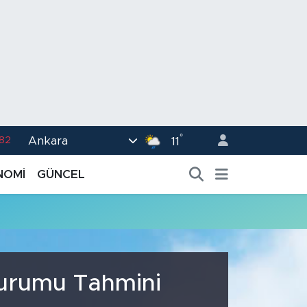
°
Ankara
.82
11
02
NOMİ
GÜNCEL
.19
.18
.19
%0
Durumu Tahmini