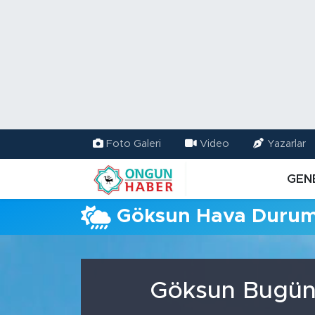
Nöbetçi Eczaneler
Hava Durumu
Namaz Vakitleri
Foto Galeri
Video
Yazarlar
Trafik Durumu
GEN
TFF 2.Lig Kırmızı Grup Puan Durumu ve Fikstür
Göksun Hava Duru
Tüm Manşetler
Son Dakika Haberleri
Göksun Bugün,
Haber Arşivi