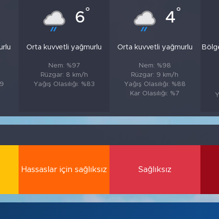
°
°
6
4
urlu
Orta kuvvetli yağmurlu
Orta kuvvetli yağmurlu
Bölg
Nem: %97
Nem: %98
Rüzgar: 8 km/h
Rüzgar: 9 km/h
89
Yağış Olasılığı: %83
Yağış Olasılığı: %88
Kar Olasılığı: %7
Y
Hassaslar için sağlıksız
Sağlıksız