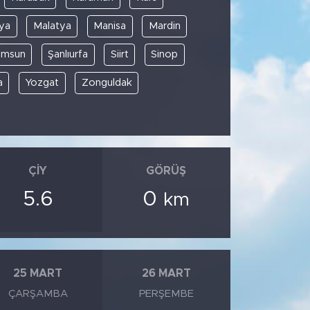
ya
Malatya
Manisa
Mardin
amsun
Şanlıurfa
Siirt
Sinop
a
Yozgat
Zonguldak
ÇIY
GÖRÜŞ
5.6
0
km
25 MART
26 MART
ÇARŞAMBA
PERŞEMBE