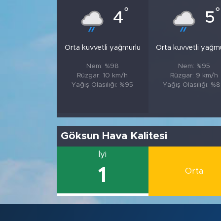
°
°
4
5
Orta kuvvetli yağmurlu
Orta kuvvetli yağm
Nem: %98
Nem: %95
Rüzgar: 10 km/h
Rüzgar: 9 km/h
Yağış Olasılığı: %95
Yağış Olasılığı: %
Göksun Hava Kalitesi
İyi
1
Orta