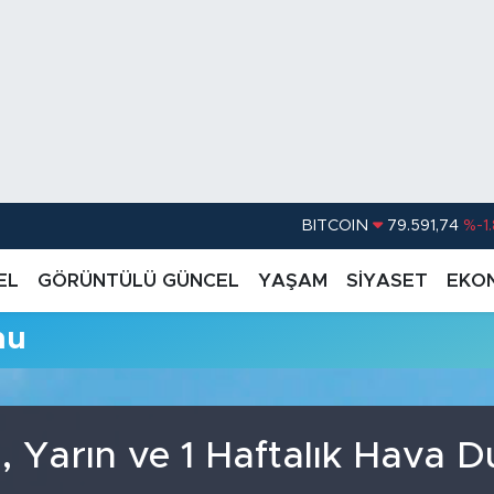
BITCOIN
79.591,74
%-1
DOLAR
45,43620
%0.
EL
GÖRÜNTÜLÜ GÜNCEL
YAŞAM
SİYASET
EKO
EURO
53,38690
%0
mu
STERLİN
61,60380
%0
G.ALTIN
6862,09000
%0
BİST100
14.598,00
 Yarın ve 1 Haftalık Hava 