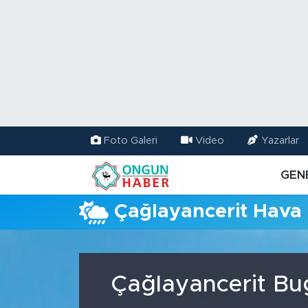
Nöbetçi Eczaneler
Hava Durumu
Namaz Vakitleri
Foto Galeri
Video
Yazarlar
Trafik Durumu
GEN
TFF 2.Lig Kırmızı Grup Puan Durumu ve Fikstür
Çağlayancerit Hav
Tüm Manşetler
Son Dakika Haberleri
Çağlayancerit Bu
Haber Arşivi