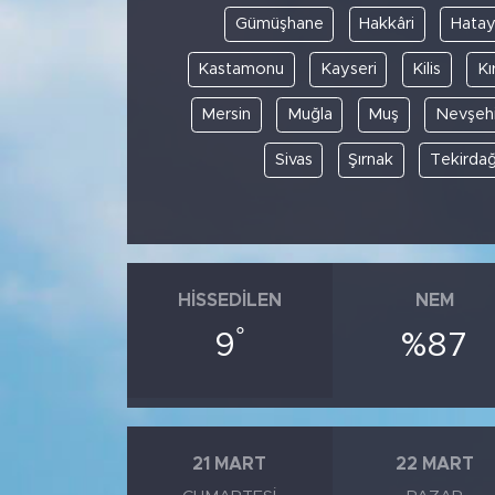
Gümüşhane
Hakkâri
Hata
Kastamonu
Kayseri
Kilis
Kı
Mersin
Muğla
Muş
Nevşehi
Sivas
Şırnak
Tekirda
HISSEDILEN
NEM
°
9
%87
21 MART
22 MART