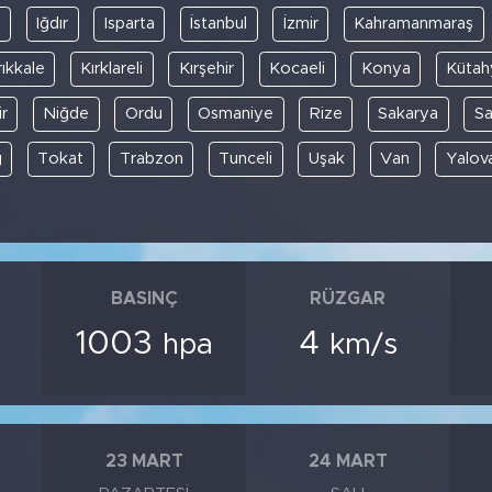
y
Iğdır
Isparta
İstanbul
İzmir
Kahramanmaraş
rıkkale
Kırklareli
Kırşehir
Kocaeli
Konya
Kütah
r
Niğde
Ordu
Osmaniye
Rize
Sakarya
S
ğ
Tokat
Trabzon
Tunceli
Uşak
Van
Yalov
BASINÇ
RÜZGAR
1003
4
hpa
km/s
23 MART
24 MART