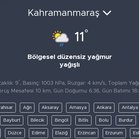
Kahramanmaraş
°
11
Bölgesel düzensiz yağmur
yağışlı
°
aklık: 9
, Basınç: 1003 hPa, Rüzgar: 4 km/s, Toplam Yağıs
rüş Mesafesi: 10 km, Gün Doğumu: 6:36, Gün Batımı: 18
ahisar
Ağrı
Aksaray
Amasya
Ankara
Antalya
Bayburt
Bilecik
Bingöl
Bitlis
Bolu
Burdur
Düzce
Edirne
Elazığ
Erzincan
Erzurum
Es