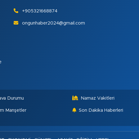
+905321668874
ongunhaber2024@gmail.com
e
ava Durumu
Namaz Vakitleri
m Manşetler
Son Dakika Haberleri