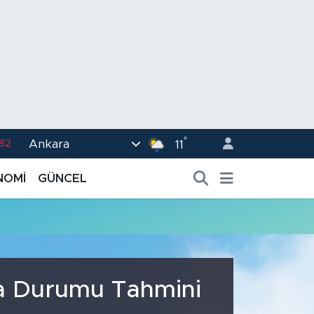
°
Ankara
.82
11
02
NOMİ
GÜNCEL
.19
.18
.19
%0
va Durumu Tahmini