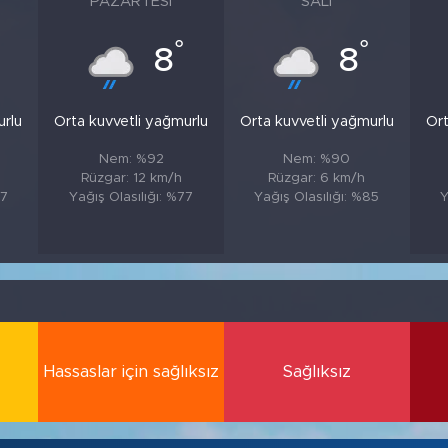
PAZARTESI
SALI
°
°
8
8
urlu
Orta kuvvetli yağmurlu
Orta kuvvetli yağmurlu
Ort
Nem: %92
Nem: %90
Rüzgar: 12 km/h
Rüzgar: 6 km/h
87
Yağış Olasılığı: %77
Yağış Olasılığı: %85
Y
Hassaslar için sağlıksız
Sağlıksız