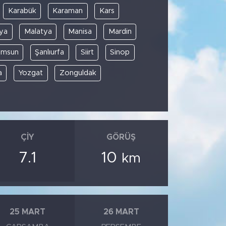
Karabük
Karaman
Kars
ya
Malatya
Manisa
Mardin
amsun
Şanlıurfa
Siirt
Sinop
a
Yozgat
Zonguldak
ÇIY
GÖRÜŞ
7.1
10
km
25 MART
26 MART