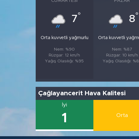
CUMARTESI
PAZAR
°
°
7
8
Orta kuvvetli yağmurlu
Orta kuvvetli yağm
Nem: %90
Nem: %87
Rüzgar: 12 km/h
Rüzgar: 10 km/h
Yağış Olasılığı: %95
Yağış Olasılığı: %
Çağlayancerit Hava Kalitesi
İyi
1
Orta