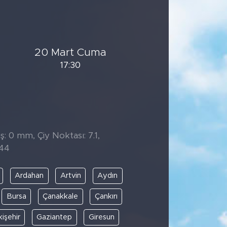
20 Mart Cuma
17:30
̧: 0 mm, Çiy Noktası: 7.1,
:44
Ardahan
Artvin
Aydın
Bursa
Çanakkale
Çankırı
kişehir
Gaziantep
Giresun