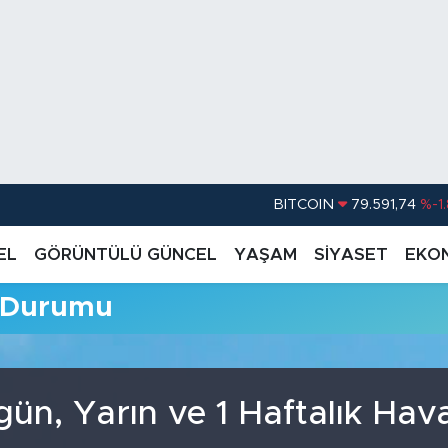
BITCOIN
79.591,74
%-1
DOLAR
45,43620
%0.
EL
GÖRÜNTÜLÜ GÜNCEL
YAŞAM
SİYASET
EKO
EURO
53,38690
%0
a Durumu
STERLİN
61,60380
%0
G.ALTIN
6862,09000
%0
BİST100
14.598,00
gün, Yarın ve 1 Haftalık Ha