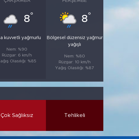
ÇARŞAMBA
PERŞEMBE
°
°
8
8
a kuvvetli yağmurlu
Bölgesel düzensiz yağmur
yağışlı
Nem: %90
Rüzgar: 6 km/h
Nem: %80
ağış Olasılığı: %85
Rüzgar: 10 km/h
Yağış Olasılığı: %87
Çok Sağlıksız
Tehlikeli