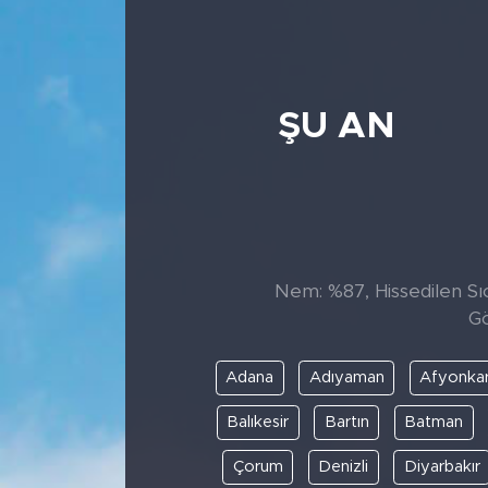
ŞU AN
Nem: %87, Hissedilen Sıc
Gö
Adana
Adıyaman
Afyonkar
Balıkesir
Bartın
Batman
Çorum
Denizli
Diyarbakır