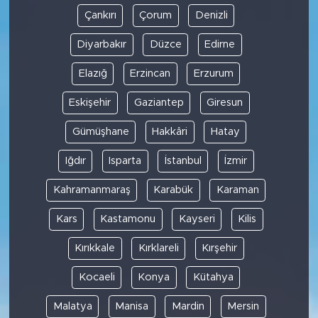
Çankırı
Çorum
Denizli
Diyarbakır
Düzce
Edirne
Elazığ
Erzincan
Erzurum
Eskişehir
Gaziantep
Giresun
Gümüşhane
Hakkâri
Hatay
Iğdır
Isparta
İstanbul
İzmir
Kahramanmaraş
Karabük
Karaman
Kars
Kastamonu
Kayseri
Kilis
Kırıkkale
Kırklareli
Kırşehir
Kocaeli
Konya
Kütahya
Malatya
Manisa
Mardin
Mersin