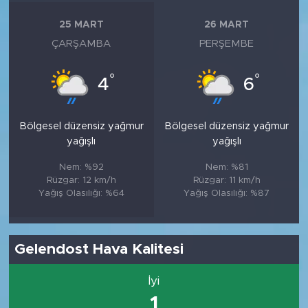
25 MART
26 MART
ÇARŞAMBA
PERŞEMBE
°
°
4
6
Bölgesel düzensiz yağmur
Bölgesel düzensiz yağmur
yağışlı
yağışlı
Nem: %92
Nem: %81
Rüzgar: 12 km/h
Rüzgar: 11 km/h
Yağış Olasılığı: %64
Yağış Olasılığı: %87
Gelendost Hava Kalitesi
İyi
1