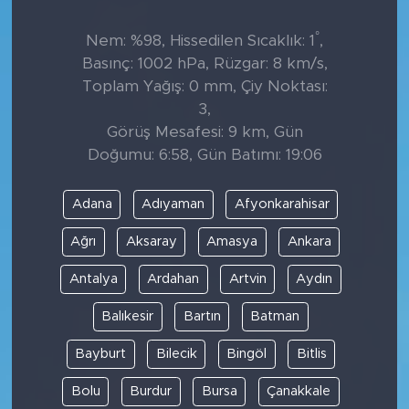
°
Nem: %98, Hissedilen Sıcaklık: 1
,
Basınç: 1002 hPa, Rüzgar: 8 km/s,
Toplam Yağış: 0 mm, Çiy Noktası:
3,
Görüş Mesafesi: 9 km, Gün
Doğumu: 6:58, Gün Batımı: 19:06
Adana
Adıyaman
Afyonkarahisar
Ağrı
Aksaray
Amasya
Ankara
Antalya
Ardahan
Artvin
Aydın
Balıkesir
Bartın
Batman
Bayburt
Bilecik
Bingöl
Bitlis
Bolu
Burdur
Bursa
Çanakkale