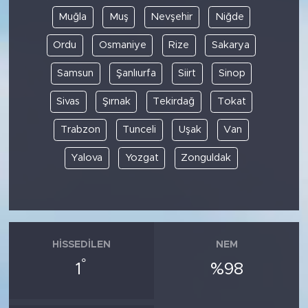
Muğla
Muş
Nevşehir
Niğde
Ordu
Osmaniye
Rize
Sakarya
Samsun
Şanlıurfa
Siirt
Sinop
Sivas
Şırnak
Tekirdağ
Tokat
Trabzon
Tunceli
Uşak
Van
Yalova
Yozgat
Zonguldak
HISSEDILEN
NEM
°
1
%98