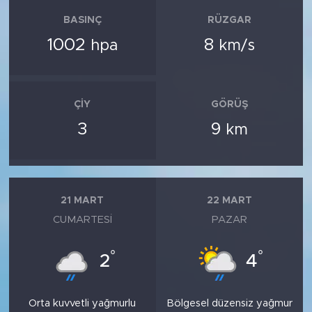
BASINÇ
RÜZGAR
1002
8
hpa
km/s
ÇIY
GÖRÜŞ
3
9
km
21 MART
22 MART
CUMARTESI
PAZAR
°
°
2
4
Orta kuvvetli yağmurlu
Bölgesel düzensiz yağmur