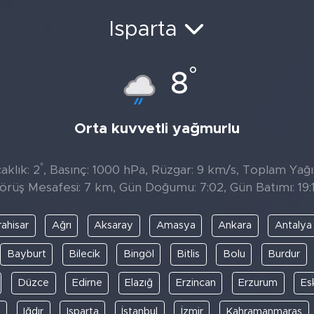
Isparta
°
8
Orta kuvvetli yağmurlu
°
aklık: 2
, Basınç: 1000 hPa, Rüzgar: 9 km/s, Toplam Yağıs
örüş Mesafesi: 7 km, Gün Doğumu: 7:02, Gün Batımı: 19:
ahisar
Ağrı
Aksaray
Amasya
Ankara
Antalya
Bayburt
Bilecik
Bingöl
Bitlis
Bolu
Burdur
Düzce
Edirne
Elazığ
Erzincan
Erzurum
Es
y
Iğdır
Isparta
İstanbul
İzmir
Kahramanmaraş