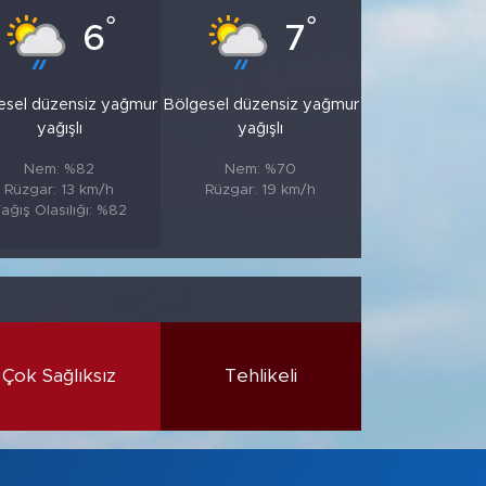
°
°
6
7
esel düzensiz yağmur
Bölgesel düzensiz yağmur
yağışlı
yağışlı
Nem: %82
Nem: %70
Rüzgar: 13 km/h
Rüzgar: 19 km/h
ağış Olasılığı: %82
Çok Sağlıksız
Tehlikeli