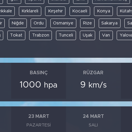
rıkkale
Kırklareli
Kırşehir
Kocaeli
Konya
Kütah
r
Niğde
Ordu
Osmaniye
Rize
Sakarya
S
ğ
Tokat
Trabzon
Tunceli
Uşak
Van
Yalov
BASINÇ
RÜZGAR
1000
9
hpa
km/s
23 MART
24 MART
PAZARTESI
SALI