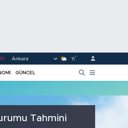
°
Ankara
.82
11
02
NOMİ
GÜNCEL
.19
.18
.19
%0
Durumu Tahmini