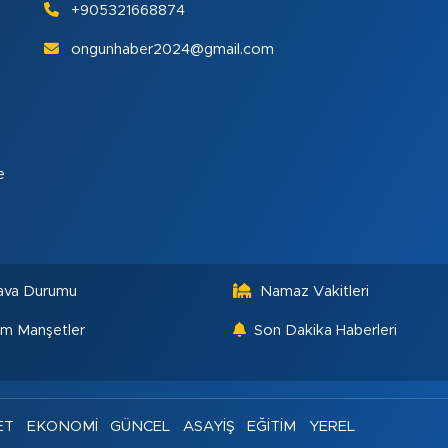
+905321668874
ongunhaber2024@gmail.com
e
ava Durumu
Namaz Vakitleri
m Manşetler
Son Dakika Haberleri
ET
EKONOMİ
GÜNCEL
ASAYİŞ
EĞİTİM
YEREL