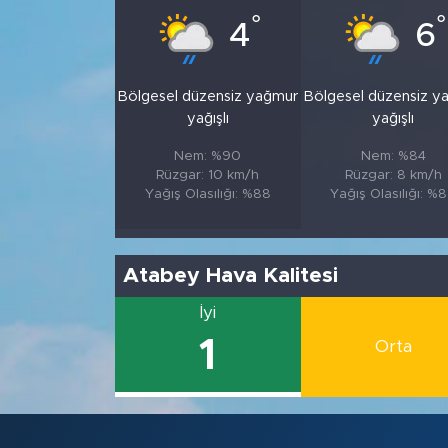
°
°
4
6
Bölgesel düzensiz yağmur
Bölgesel düzensiz y
yağışlı
yağışlı
Nem: %90
Nem: %84
Rüzgar: 10 km/h
Rüzgar: 8 km/h
Yağış Olasılığı: %88
Yağış Olasılığı: %
Atabey Hava Kalitesi
İyi
1
Orta