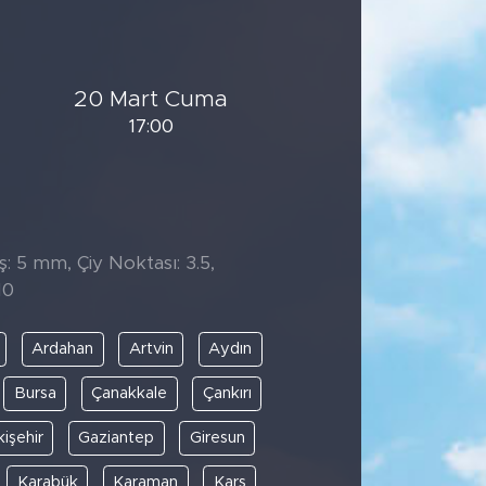
20 Mart Cuma
17:00
̧: 5 mm, Çiy Noktası: 3.5,
10
Ardahan
Artvin
Aydın
Bursa
Çanakkale
Çankırı
kişehir
Gaziantep
Giresun
Karabük
Karaman
Kars