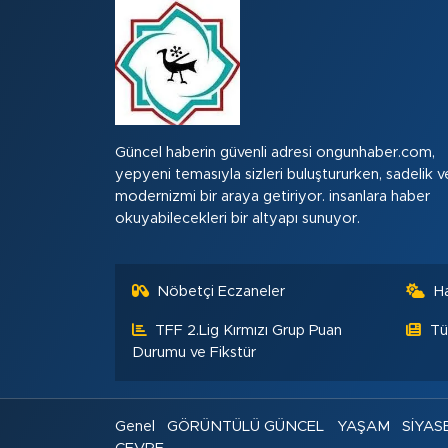
Güncel haberin güvenli adresi ongunhaber.com,
yepyeni temasıyla sizleri buluştururken, sadelik v
modernizmi bir araya getiriyor. insanlara haber
okuyabilecekleri bir altyapı sunuyor.
Nöbetçi Eczaneler
H
TFF 2.Lig Kırmızı Grup Puan
Tü
Durumu ve Fikstür
Genel
GÖRÜNTÜLÜ GÜNCEL
YAŞAM
SİYAS