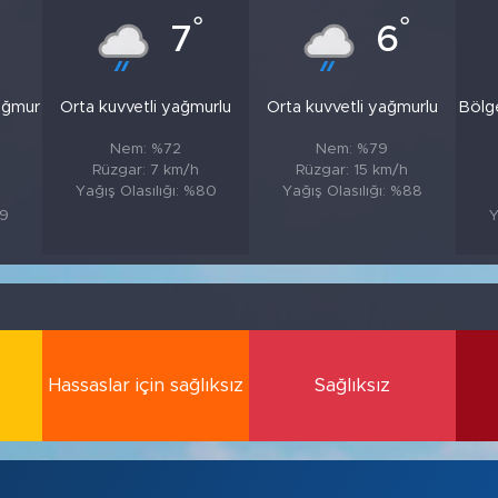
°
°
7
6
ağmur
Orta kuvvetli yağmurlu
Orta kuvvetli yağmurlu
Bölg
Nem: %72
Nem: %79
Rüzgar: 7 km/h
Rüzgar: 15 km/h
Yağış Olasılığı: %80
Yağış Olasılığı: %88
89
Y
Hassaslar için sağlıksız
Sağlıksız