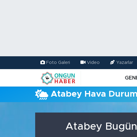
Nöbetçi Eczaneler
Hava Durumu
Namaz Vakitleri
Foto Galeri
Video
Yazarlar
Trafik Durumu
GEN
TFF 2.Lig Kırmızı Grup Puan Durumu ve Fikstür
Atabey Hava Duru
Tüm Manşetler
Son Dakika Haberleri
Atabey Bugün,
Haber Arşivi