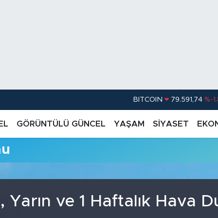
BITCOIN
79.591,74
%-1
DOLAR
45,43620
%0.
EL
GÖRÜNTÜLÜ GÜNCEL
YAŞAM
SİYASET
EKO
EURO
53,38690
%0
mu
STERLİN
61,60380
%0
G.ALTIN
6862,09000
%0
BİST100
14.598,00
 Yarın ve 1 Haftalık Hava 