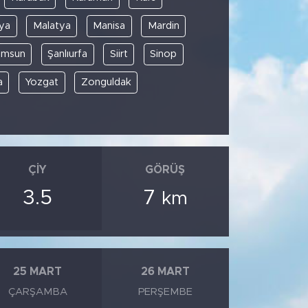
ya
Malatya
Manisa
Mardin
amsun
Şanlıurfa
Siirt
Sinop
a
Yozgat
Zonguldak
ÇIY
GÖRÜŞ
3.5
7
km
25 MART
26 MART
ÇARŞAMBA
PERŞEMBE