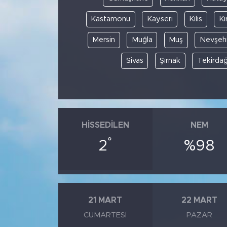
Kastamonu
Kayseri
Kilis
Kı
Mersin
Muğla
Muş
Nevşehi
Sivas
Şırnak
Tekirda
HISSEDILEN
NEM
°
2
%98
21 MART
22 MART
CUMARTESI
PAZAR