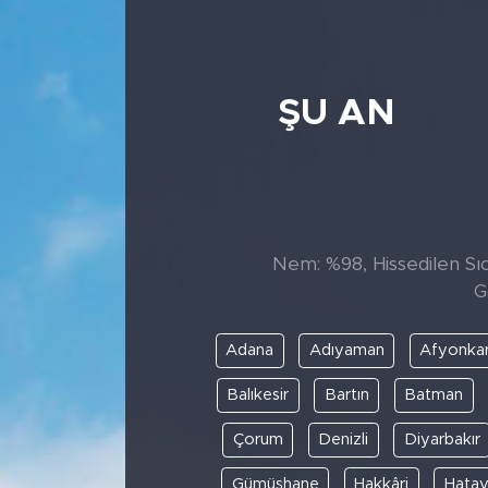
ŞU AN
Nem: %98, Hissedilen Sıc
G
Adana
Adıyaman
Afyonkar
Balıkesir
Bartın
Batman
Çorum
Denizli
Diyarbakır
Gümüşhane
Hakkâri
Hata