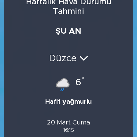
Haftalık Hava Durumu
Tahmini
ŞU AN
Düzce
°
6
Hafif yağmurlu
20 Mart Cuma
16:15