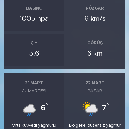
BASINÇ
RÜZGAR
1005
6
hpa
km/s
ÇIY
GÖRÜŞ
5.6
6
km
21 MART
22 MART
CUMARTESI
PAZAR
°
°
6
7
Orta kuvvetli yağmurlu
Bölgesel düzensiz yağmur