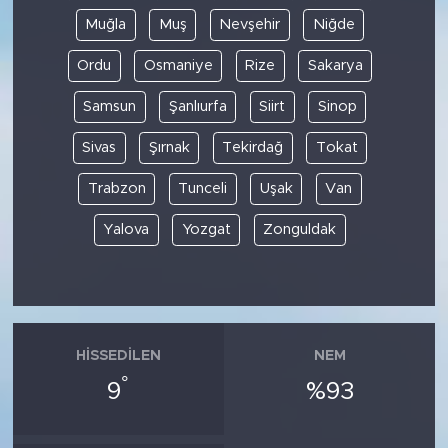
Muğla
Muş
Nevşehir
Niğde
Ordu
Osmaniye
Rize
Sakarya
Samsun
Şanlıurfa
Siirt
Sinop
Sivas
Şırnak
Tekirdağ
Tokat
Trabzon
Tunceli
Uşak
Van
Yalova
Yozgat
Zonguldak
HISSEDILEN
NEM
°
9
%93