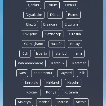
Çankırı
Çorum
Denizli
Diyarbakır
Düzce
Edirne
Elazığ
Erzincan
Erzurum
Eskişehir
Gaziantep
Giresun
Gümüşhane
Hakkâri
Hatay
Iğdır
Isparta
İstanbul
İzmir
Kahramanmaraş
Karabük
Karaman
Kars
Kastamonu
Kayseri
Kilis
Kırıkkale
Kırklareli
Kırşehir
Kocaeli
Konya
Kütahya
Malatya
Manisa
Mardin
Mersin