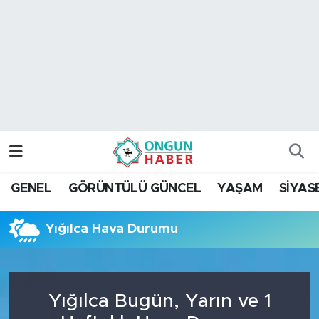
Nöbetçi Eczaneler
Hava Durumu
Namaz Vakitleri
Trafik Durumu
GENEL
GÖRÜNTÜLÜ GÜNCEL
YAŞAM
SİYAS
TFF 2.Lig Kırmızı Grup Puan Durumu ve Fikstür
Yığılca Hava Durumu
Tüm Manşetler
Son Dakika Haberleri
Yığılca Bugün, Yarın ve 1
Haber Arşivi