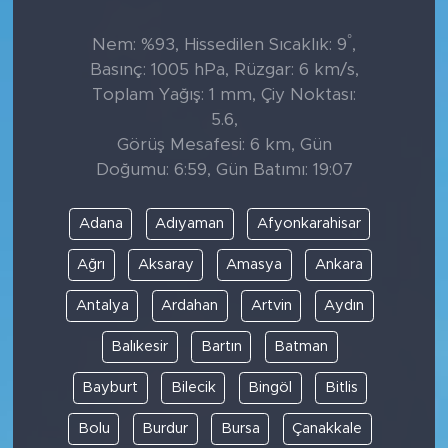
°
Nem: %93, Hissedilen Sıcaklık: 9
,
Basınç: 1005 hPa, Rüzgar: 6 km/s,
Toplam Yağış: 1 mm, Çiy Noktası:
5.6,
Görüş Mesafesi: 6 km, Gün
Doğumu: 6:59, Gün Batımı: 19:07
Adana
Adıyaman
Afyonkarahisar
Ağrı
Aksaray
Amasya
Ankara
Antalya
Ardahan
Artvin
Aydın
Balıkesir
Bartın
Batman
Bayburt
Bilecik
Bingöl
Bitlis
Bolu
Burdur
Bursa
Çanakkale