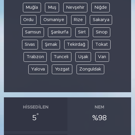
Muğla
Muş
Nevşehir
Niğde
Ordu
Osmaniye
Rize
Sakarya
Samsun
Şanlıurfa
Siirt
Sinop
Sivas
Şırnak
Tekirdağ
Tokat
Trabzon
Tunceli
Uşak
Van
Yalova
Yozgat
Zonguldak
HISSEDILEN
NEM
°
5
%98