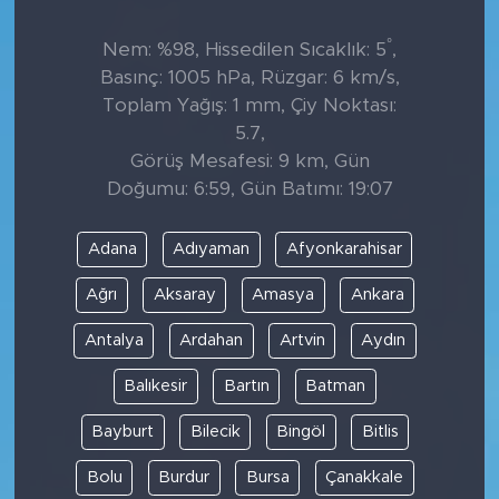
°
Nem: %98, Hissedilen Sıcaklık: 5
,
Basınç: 1005 hPa, Rüzgar: 6 km/s,
Toplam Yağış: 1 mm, Çiy Noktası:
5.7,
Görüş Mesafesi: 9 km, Gün
Doğumu: 6:59, Gün Batımı: 19:07
Adana
Adıyaman
Afyonkarahisar
Ağrı
Aksaray
Amasya
Ankara
Antalya
Ardahan
Artvin
Aydın
Balıkesir
Bartın
Batman
Bayburt
Bilecik
Bingöl
Bitlis
Bolu
Burdur
Bursa
Çanakkale