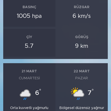
BASINÇ
RÜZGAR
1005
6
hpa
km/s
ÇIY
GÖRÜŞ
5.7
9
km
21 MART
22 MART
CUMARTESI
PAZAR
°
°
6
7
Orta kuvvetli yağmurlu
Bölgesel düzensiz yağmur