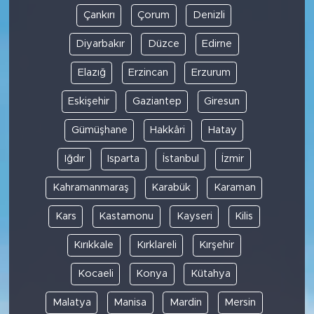
Çankırı
Çorum
Denizli
Diyarbakır
Düzce
Edirne
Elazığ
Erzincan
Erzurum
Eskişehir
Gaziantep
Giresun
Gümüşhane
Hakkâri
Hatay
Iğdır
Isparta
İstanbul
İzmir
Kahramanmaraş
Karabük
Karaman
Kars
Kastamonu
Kayseri
Kilis
Kırıkkale
Kırklareli
Kırşehir
Kocaeli
Konya
Kütahya
Malatya
Manisa
Mardin
Mersin