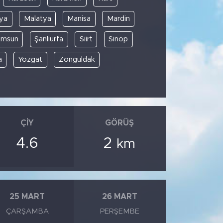
ya
Malatya
Manisa
Mardin
amsun
Şanlıurfa
Siirt
Sinop
a
Yozgat
Zonguldak
ÇIY
GÖRÜŞ
4.6
2
km
25 MART
26 MART
ÇARŞAMBA
PERŞEMBE