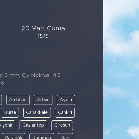
20 Mart Cuma
15:15
̧: 0 mm, Çiy Noktası: 4.6,
16
Ardahan
Artvin
Aydın
Bursa
Çanakkale
Çankırı
kişehir
Gaziantep
Giresun
Karabük
Karaman
Kars