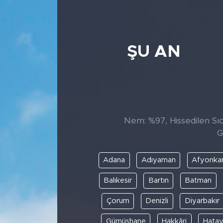
ŞU AN
Nem: %97, Hissedilen Sıc
G
Adana
Adıyaman
Afyonkar
Balıkesir
Bartın
Batman
Çorum
Denizli
Diyarbakır
Gümüşhane
Hakkâri
Hata