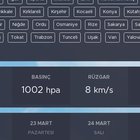
rıkkale
Kırklareli
Kırşehir
Kocaeli
Konya
Kütah
r
Niğde
Ordu
Osmaniye
Rize
Sakarya
S
ğ
Tokat
Trabzon
Tunceli
Uşak
Van
Yalov
BASINÇ
RÜZGAR
1002
8
hpa
km/s
23 MART
24 MART
PAZARTESI
SALI