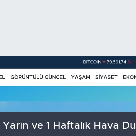
BITCOIN
79.591,74
%-1
DOLAR
45,43620
%0.
EL
GÖRÜNTÜLÜ GÜNCEL
YAŞAM
SİYASET
EKO
EURO
53,38690
%0
u
STERLİN
61,60380
%0
G.ALTIN
6862,09000
%0
BİST100
14.598,00
 Yarın ve 1 Haftalık Hava D