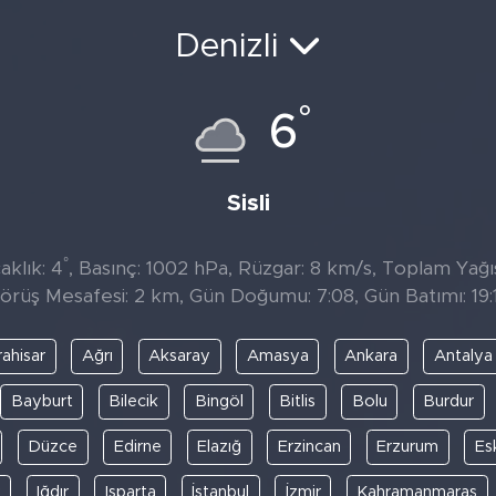
Denizli
°
6
Sisli
°
aklık: 4
, Basınç: 1002 hPa, Rüzgar: 8 km/s, Toplam Yağıs
örüş Mesafesi: 2 km, Gün Doğumu: 7:08, Gün Batımı: 19:
ahisar
Ağrı
Aksaray
Amasya
Ankara
Antalya
Bayburt
Bilecik
Bingöl
Bitlis
Bolu
Burdur
Düzce
Edirne
Elazığ
Erzincan
Erzurum
Es
y
Iğdır
Isparta
İstanbul
İzmir
Kahramanmaraş