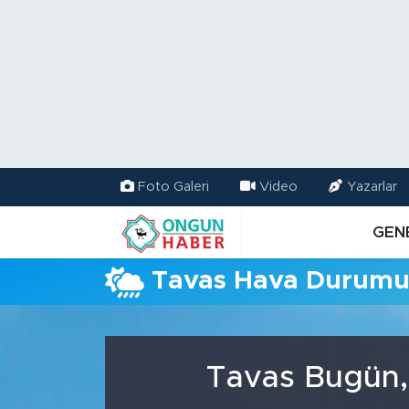
Nöbetçi Eczaneler
Hava Durumu
Namaz Vakitleri
Foto Galeri
Video
Yazarlar
Trafik Durumu
GEN
TFF 2.Lig Kırmızı Grup Puan Durumu ve Fikstür
Tavas Hava Durum
Tüm Manşetler
Son Dakika Haberleri
Tavas Bugün,
Haber Arşivi