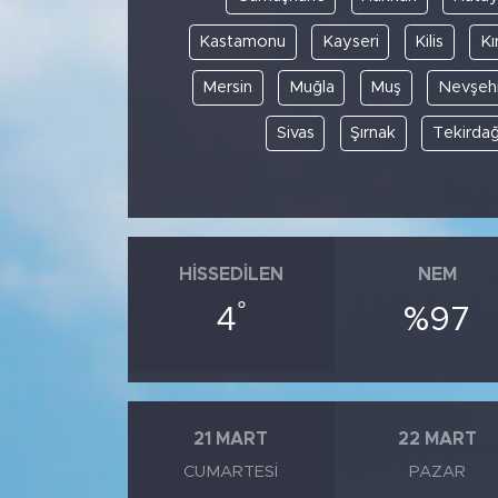
Kastamonu
Kayseri
Kilis
Kı
Mersin
Muğla
Muş
Nevşehi
Sivas
Şırnak
Tekirda
HISSEDILEN
NEM
°
4
%97
21 MART
22 MART
CUMARTESI
PAZAR