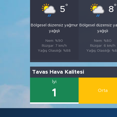
°
°
5
8
Bölgesel düzensiz yağmur
Bölgesel düzensiz y
yağışlı
yağışlı
Nem: %90
Nem: %80
Rüzgar: 7 km/h
Rüzgar: 6 km/h
Yağış Olasılığı: %88
Yağış Olasılığı: %
Tavas Hava Kalitesi
İyi
1
Orta