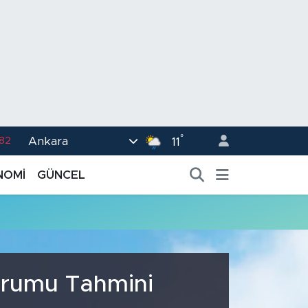
°
Ankara
.82
11
02
NOMİ
GÜNCEL
.19
.18
.19
%0
urumu Tahmini