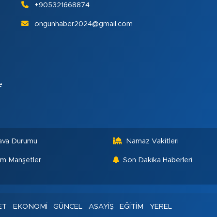
+905321668874
ongunhaber2024@gmail.com
e
ava Durumu
Namaz Vakitleri
m Manşetler
Son Dakika Haberleri
ET
EKONOMİ
GÜNCEL
ASAYİŞ
EĞİTİM
YEREL