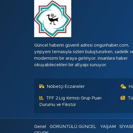
Güncel haberin güvenli adresi ongunhaber.com,
yepyeni temasıyla sizleri buluştururken, sadelik v
modernizmi bir araya getiriyor. insanlara haber
okuyabilecekleri bir altyapı sunuyor.
Nöbetçi Eczaneler
H
TFF 2.Lig Kırmızı Grup Puan
Tü
Durumu ve Fikstür
Genel
GÖRÜNTÜLÜ GÜNCEL
YAŞAM
SİYAS