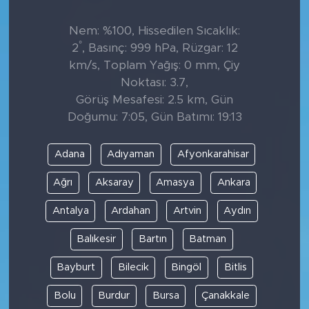
Nem: %100, Hissedilen Sıcaklık:
°
2
, Basınç: 999 hPa, Rüzgar: 12
km/s, Toplam Yağış: 0 mm, Çiy
Noktası: 3.7,
Görüş Mesafesi: 2.5 km, Gün
Doğumu: 7:05, Gün Batımı: 19:13
Adana
Adıyaman
Afyonkarahisar
Ağrı
Aksaray
Amasya
Ankara
Antalya
Ardahan
Artvin
Aydın
Balıkesir
Bartın
Batman
Bayburt
Bilecik
Bingöl
Bitlis
Bolu
Burdur
Bursa
Çanakkale