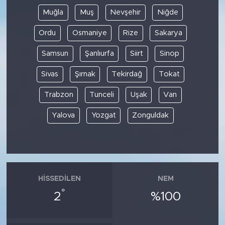
Muğla
Muş
Nevşehir
Niğde
Ordu
Osmaniye
Rize
Sakarya
Samsun
Şanlıurfa
Siirt
Sinop
Sivas
Şırnak
Tekirdağ
Tokat
Trabzon
Tunceli
Uşak
Van
Yalova
Yozgat
Zonguldak
HISSEDILEN
NEM
°
2
%100