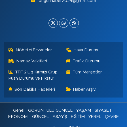
ongunhaber2024@gmail.com
Nöbetçi Eczaneler
Hava Durumu
Namaz Vakitleri
Trafik Durumu
TFF 2.Lig Kırmızı Grup
Tüm Manşetler
Puan Durumu ve Fikstür
Son Dakika Haberleri
Haber Arşivi
Genel
GÖRÜNTÜLÜ GÜNCEL
YAŞAM
SİYASET
EKONOMİ
GÜNCEL
ASAYİŞ
EĞİTİM
YEREL
ÇEVRE