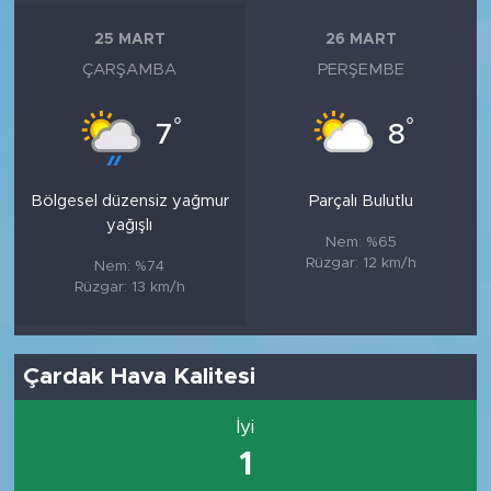
25 MART
26 MART
ÇARŞAMBA
PERŞEMBE
°
°
7
8
Bölgesel düzensiz yağmur
Parçalı Bulutlu
yağışlı
Nem: %65
Rüzgar: 12 km/h
Nem: %74
Rüzgar: 13 km/h
Çardak Hava Kalitesi
İyi
1