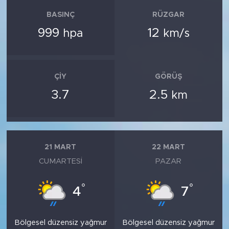
BASINÇ
RÜZGAR
999
12
hpa
km/s
ÇIY
GÖRÜŞ
3.7
2.5
km
21 MART
22 MART
CUMARTESI
PAZAR
°
°
4
7
Bölgesel düzensiz yağmur
Bölgesel düzensiz yağmur