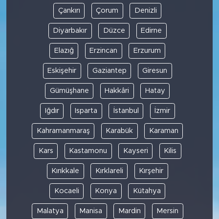
Çankırı
Çorum
Denizli
Diyarbakır
Düzce
Edirne
Elazığ
Erzincan
Erzurum
Eskişehir
Gaziantep
Giresun
Gümüşhane
Hakkâri
Hatay
Iğdır
Isparta
İstanbul
İzmir
Kahramanmaraş
Karabük
Karaman
Kars
Kastamonu
Kayseri
Kilis
Kırıkkale
Kırklareli
Kırşehir
Kocaeli
Konya
Kütahya
Malatya
Manisa
Mardin
Mersin