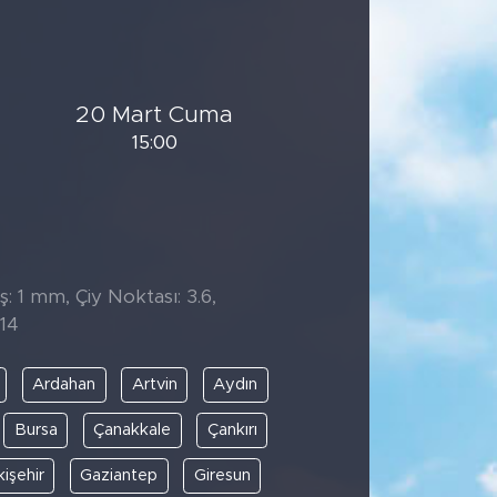
20 Mart Cuma
15:00
̧: 1 mm, Çiy Noktası: 3.6,
14
Ardahan
Artvin
Aydın
Bursa
Çanakkale
Çankırı
kişehir
Gaziantep
Giresun