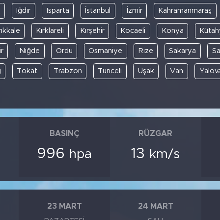
y
Iğdır
Isparta
İstanbul
İzmir
Kahramanmaraş
rıkkale
Kırklareli
Kırşehir
Kocaeli
Konya
Kütah
r
Niğde
Ordu
Osmaniye
Rize
Sakarya
S
ğ
Tokat
Trabzon
Tunceli
Uşak
Van
Yalov
BASINÇ
RÜZGAR
996
13
hpa
km/s
23 MART
24 MART