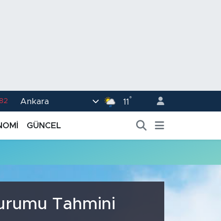
°
Ankara
.82
11
02
NOMİ
GÜNCEL
.19
.18
.19
%0
Durumu Tahmini