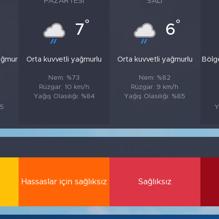
PAZARTESI
SALI
°
°
7
6
ağmur
Orta kuvvetli yağmurlu
Orta kuvvetli yağmurlu
Bölg
Nem: %73
Nem: %82
Rüzgar: 10 km/h
Rüzgar: 9 km/h
Yağış Olasılığı: %84
Yağış Olasılığı: %85
85
Y
Hassaslar için sağlıksız
Sağlıksız