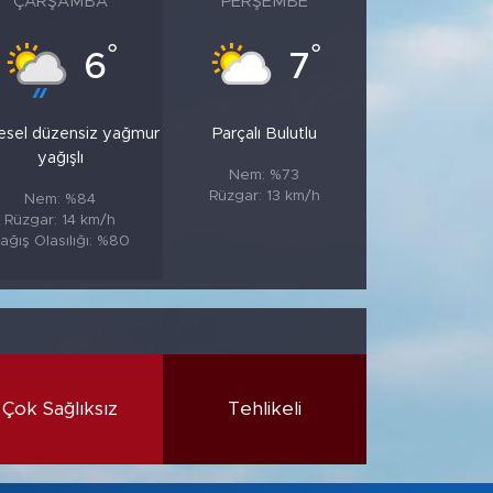
ÇARŞAMBA
PERŞEMBE
°
°
6
7
esel düzensiz yağmur
Parçalı Bulutlu
yağışlı
Nem: %73
Rüzgar: 13 km/h
Nem: %84
Rüzgar: 14 km/h
ağış Olasılığı: %80
Çok Sağlıksız
Tehlikeli