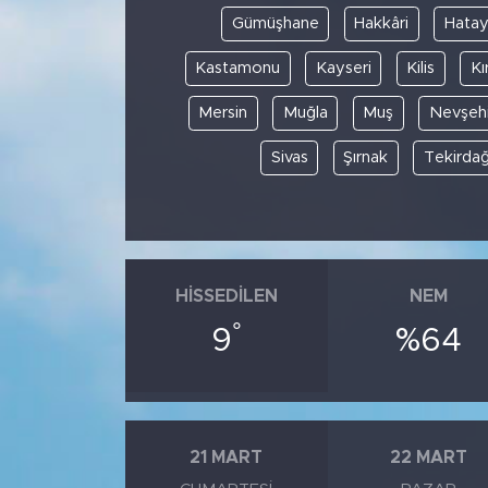
Gümüşhane
Hakkâri
Hata
Kastamonu
Kayseri
Kilis
Kı
Mersin
Muğla
Muş
Nevşehi
Sivas
Şırnak
Tekirda
HISSEDILEN
NEM
°
9
%64
21 MART
22 MART