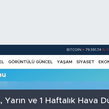
BITCOIN
79.591,74
%-1
DOLAR
45,43620
%0.
EL
GÖRÜNTÜLÜ GÜNCEL
YAŞAM
SİYASET
EKO
EURO
53,38690
%0
mu
STERLİN
61,60380
%0
G.ALTIN
6862,09000
%0
BİST100
14.598,00
, Yarın ve 1 Haftalık Hava 