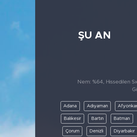
ŞU AN
Nem: %64, Hissedilen Sıc
G
Adana
Adıyaman
Afyonkar
Balıkesir
Bartın
Batman
Çorum
Denizli
Diyarbakır