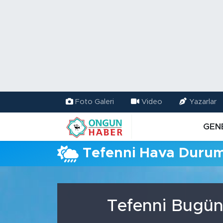
Nöbetçi Eczaneler
Hava Durumu
Namaz Vakitleri
Foto Galeri
Video
Yazarlar
Trafik Durumu
GEN
TFF 2.Lig Kırmızı Grup Puan Durumu ve Fikstür
Tefenni Hava Duru
Tüm Manşetler
Son Dakika Haberleri
Tefenni Bugün
Haber Arşivi