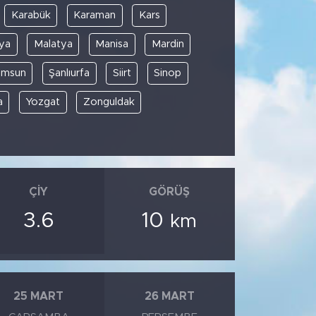
Karabük
Karaman
Kars
ya
Malatya
Manisa
Mardin
amsun
Şanlıurfa
Siirt
Sinop
a
Yozgat
Zonguldak
ÇIY
GÖRÜŞ
3.6
10
km
25 MART
26 MART