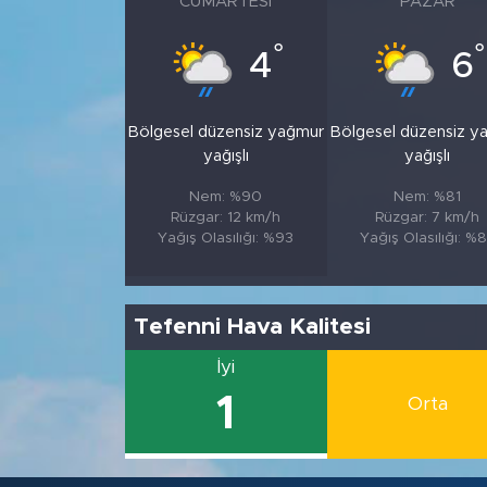
CUMARTESI
PAZAR
°
°
4
6
Bölgesel düzensiz yağmur
Bölgesel düzensiz y
yağışlı
yağışlı
Nem: %90
Nem: %81
Rüzgar: 12 km/h
Rüzgar: 7 km/h
Yağış Olasılığı: %93
Yağış Olasılığı: %
Tefenni Hava Kalitesi
İyi
1
Orta