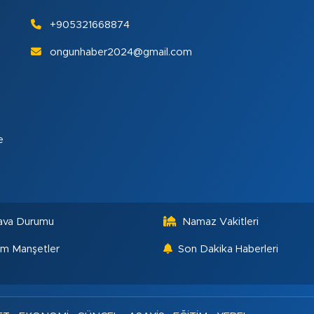
+905321668874
ongunhaber2024@gmail.com
e
ava Durumu
Namaz Vakitleri
m Manşetler
Son Dakika Haberleri