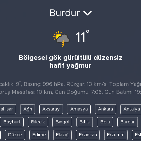
Burdur
°
11
Bölgesel gök gürültülü düzensiz
hafif yağmur
°
aklık: 9
, Basınç: 996 hPa, Rüzgar: 13 km/s, Toplam Yağıs
örüş Mesafesi: 10 km, Gün Doğumu: 7:06, Gün Batımı: 19:
ahisar
Ağrı
Aksaray
Amasya
Ankara
Antalya
Bayburt
Bilecik
Bingöl
Bitlis
Bolu
Burdur
Düzce
Edirne
Elazığ
Erzincan
Erzurum
Es