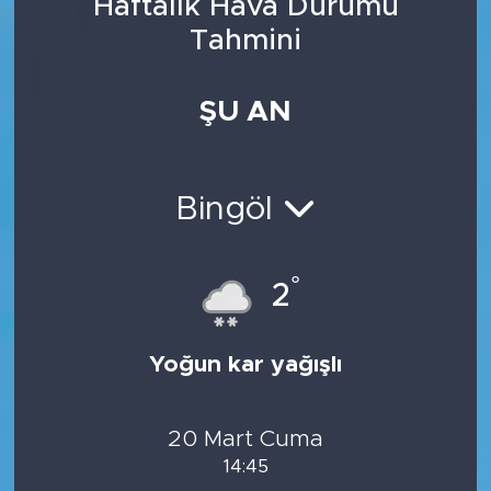
Haftalık Hava Durumu
Tahmini
ŞU AN
Bingöl
°
2
Yoğun kar yağışlı
20 Mart Cuma
14:45