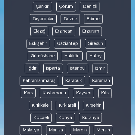
Çankırı
Çorum
Denizli
Diyarbakır
Düzce
Edirne
Elazığ
Erzincan
Erzurum
Eskişehir
Gaziantep
Giresun
Gümüşhane
Hakkâri
Hatay
Iğdır
Isparta
İstanbul
İzmir
Kahramanmaraş
Karabük
Karaman
Kars
Kastamonu
Kayseri
Kilis
Kırıkkale
Kırklareli
Kırşehir
Kocaeli
Konya
Kütahya
Malatya
Manisa
Mardin
Mersin