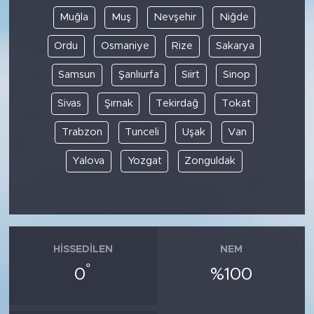
Muğla
Muş
Nevşehir
Niğde
Ordu
Osmaniye
Rize
Sakarya
Samsun
Şanlıurfa
Siirt
Sinop
Sivas
Şırnak
Tekirdağ
Tokat
Trabzon
Tunceli
Uşak
Van
Yalova
Yozgat
Zonguldak
HISSEDILEN
NEM
°
0
%100