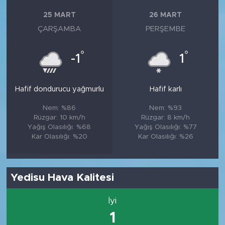
25 MART
26 MART
ÇARŞAMBA
PERŞEMBE
°
°
-1
1
Hafif dondurucu yağmurlu
Hafif karlı
Nem: %86
Nem: %93
Rüzgar: 10 km/h
Rüzgar: 8 km/h
Yağış Olasılığı: %68
Yağış Olasılığı: %77
Kar Olasılığı: %20
Kar Olasılığı: %26
Yedisu Hava Kalitesi
İyi
1