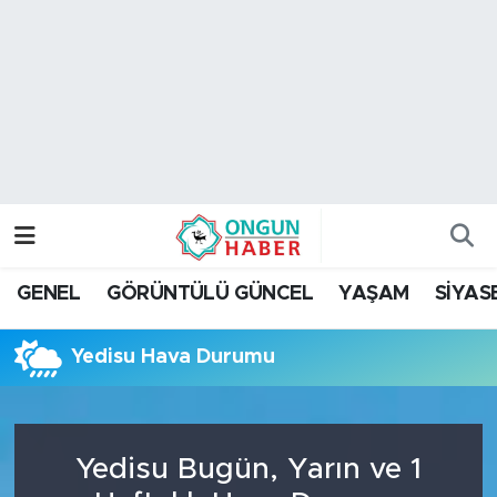
Nöbetçi Eczaneler
Hava Durumu
Namaz Vakitleri
Trafik Durumu
GENEL
GÖRÜNTÜLÜ GÜNCEL
YAŞAM
SİYAS
TFF 2.Lig Kırmızı Grup Puan Durumu ve Fikstür
Yedisu Hava Durumu
Tüm Manşetler
Son Dakika Haberleri
Yedisu Bugün, Yarın ve 1
Haber Arşivi