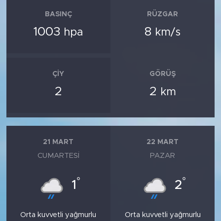
BASINÇ
RÜZGAR
1003
8
hpa
km/s
ÇIY
GÖRÜŞ
2
2
km
21 MART
22 MART
CUMARTESI
PAZAR
°
°
1
2
Orta kuvvetli yağmurlu
Orta kuvvetli yağmurlu