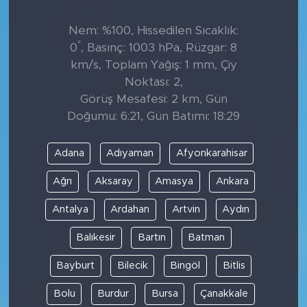
Nem: %100, Hissedilen Sıcaklık:
°
0
, Basınç: 1003 hPa, Rüzgar: 8
km/s, Toplam Yağış: 1 mm, Çiy
Noktası: 2,
Görüş Mesafesi: 2 km, Gün
Doğumu: 6:21, Gün Batımı: 18:29
Adana
Adıyaman
Afyonkarahisar
Ağrı
Aksaray
Amasya
Ankara
Antalya
Ardahan
Artvin
Aydın
Balıkesir
Bartın
Batman
Bayburt
Bilecik
Bingöl
Bitlis
Bolu
Burdur
Bursa
Çanakkale