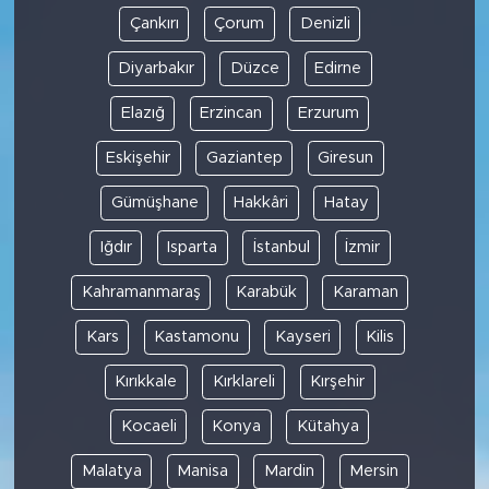
Çankırı
Çorum
Denizli
Diyarbakır
Düzce
Edirne
Elazığ
Erzincan
Erzurum
Eskişehir
Gaziantep
Giresun
Gümüşhane
Hakkâri
Hatay
Iğdır
Isparta
İstanbul
İzmir
Kahramanmaraş
Karabük
Karaman
Kars
Kastamonu
Kayseri
Kilis
Kırıkkale
Kırklareli
Kırşehir
Kocaeli
Konya
Kütahya
Malatya
Manisa
Mardin
Mersin