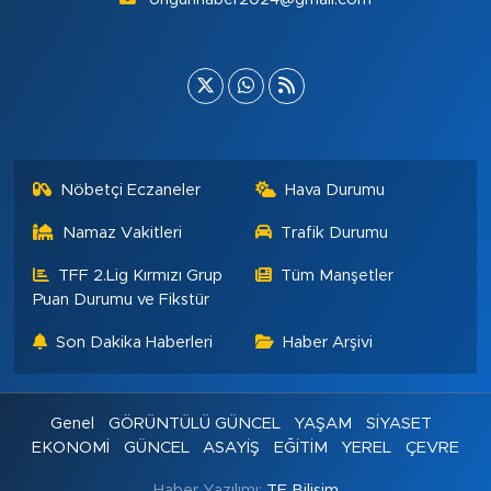
Nöbetçi Eczaneler
Hava Durumu
Namaz Vakitleri
Trafik Durumu
TFF 2.Lig Kırmızı Grup
Tüm Manşetler
Puan Durumu ve Fikstür
Son Dakika Haberleri
Haber Arşivi
Genel
GÖRÜNTÜLÜ GÜNCEL
YAŞAM
SİYASET
EKONOMİ
GÜNCEL
ASAYİŞ
EĞİTİM
YEREL
ÇEVRE
Haber Yazılımı:
TE Bilişim