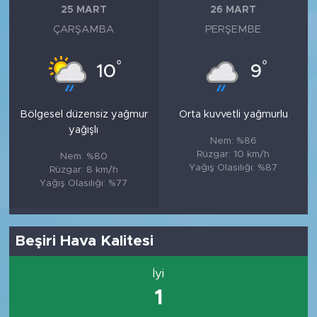
25 MART
26 MART
ÇARŞAMBA
PERŞEMBE
°
°
10
9
Bölgesel düzensiz yağmur
Orta kuvvetli yağmurlu
yağışlı
Nem: %86
Rüzgar: 10 km/h
Nem: %80
Yağış Olasılığı: %87
Rüzgar: 8 km/h
Yağış Olasılığı: %77
Beşiri Hava Kalitesi
İyi
1