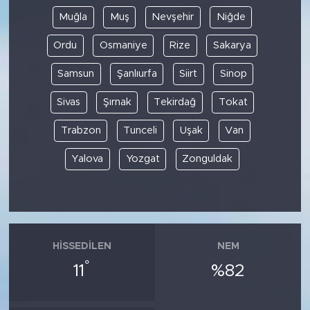
Muğla
Muş
Nevşehir
Niğde
Ordu
Osmaniye
Rize
Sakarya
Samsun
Şanlıurfa
Siirt
Sinop
Sivas
Şırnak
Tekirdağ
Tokat
Trabzon
Tunceli
Uşak
Van
Yalova
Yozgat
Zonguldak
HISSEDILEN
NEM
°
11
%82