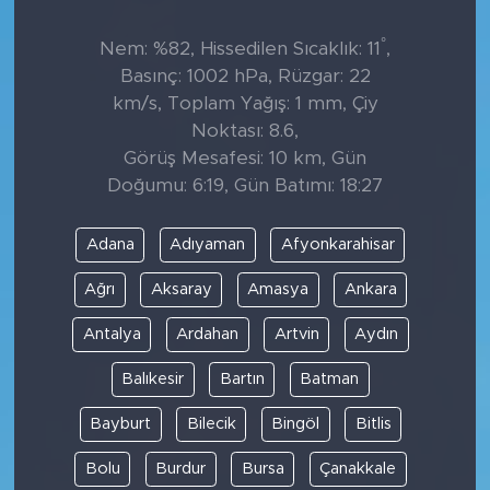
°
Nem: %82, Hissedilen Sıcaklık: 11
,
Basınç: 1002 hPa, Rüzgar: 22
km/s, Toplam Yağış: 1 mm, Çiy
Noktası: 8.6,
Görüş Mesafesi: 10 km, Gün
Doğumu: 6:19, Gün Batımı: 18:27
Adana
Adıyaman
Afyonkarahisar
Ağrı
Aksaray
Amasya
Ankara
Antalya
Ardahan
Artvin
Aydın
Balıkesir
Bartın
Batman
Bayburt
Bilecik
Bingöl
Bitlis
Bolu
Burdur
Bursa
Çanakkale