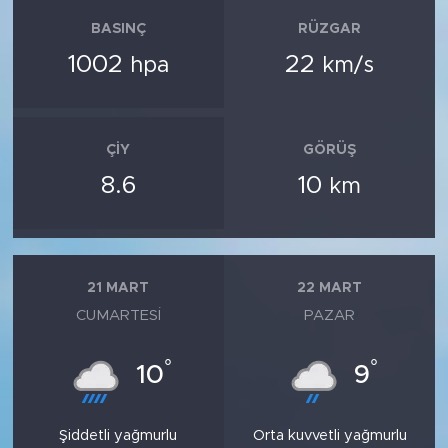
BASINÇ
RÜZGAR
1002
22
hpa
km/s
ÇIY
GÖRÜŞ
8.6
10
km
21 MART
22 MART
CUMARTESI
PAZAR
°
°
10
9
Şiddetli yağmurlu
Orta kuvvetli yağmurlu