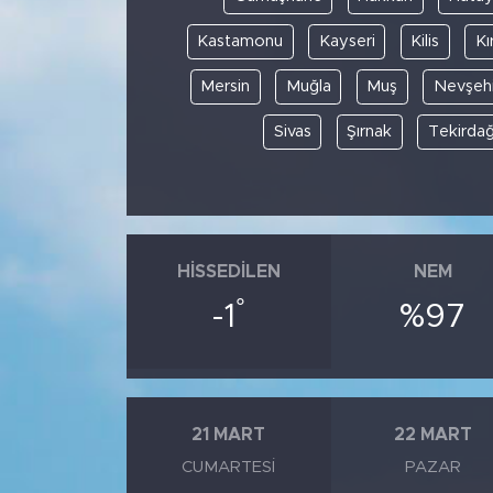
Kastamonu
Kayseri
Kilis
Kı
Mersin
Muğla
Muş
Nevşehi
Sivas
Şırnak
Tekirda
HISSEDILEN
NEM
°
-1
%97
21 MART
22 MART
CUMARTESI
PAZAR