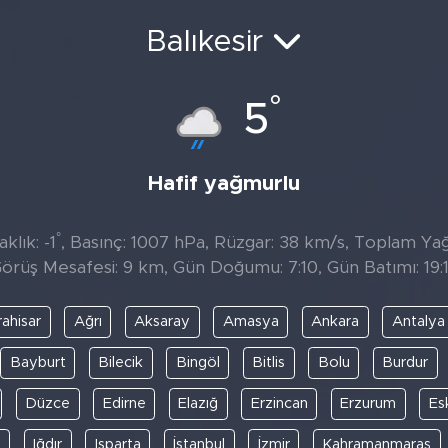
Balıkesir
°
5
Hafif yağmurlu
°
klık: -1
, Basınç: 1007 hPa, Rüzgar: 38 km/s, Toplam Yağıs
örüş Mesafesi: 9 km, Gün Doğumu: 7:10, Gün Batımı: 19:
ahisar
Ağrı
Aksaray
Amasya
Ankara
Antalya
Bayburt
Bilecik
Bingöl
Bitlis
Bolu
Burdur
Düzce
Edirne
Elazığ
Erzincan
Erzurum
Es
y
Iğdır
Isparta
İstanbul
İzmir
Kahramanmaraş