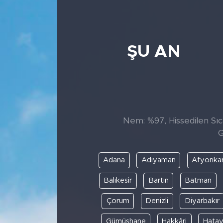
ŞU AN
Nem: %97, Hissedilen Sıca
G
Adana
Adıyaman
Afyonkar
Balıkesir
Bartın
Batman
Çorum
Denizli
Diyarbakır
Gümüşhane
Hakkâri
Hata