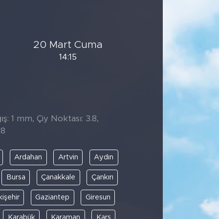
20 Mart Cuma
14:15
̧: 1 mm, Çiy Noktası: 3.8,
18
Ardahan
Artvin
Aydın
Bursa
Çanakkale
Çankırı
kişehir
Gaziantep
Giresun
Karabük
Karaman
Kars