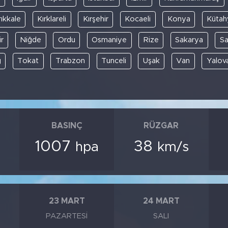
rıkkale
Kırklareli
Kırşehir
Kocaeli
Konya
Kütah
r
Niğde
Ordu
Osmaniye
Rize
Sakarya
S
ğ
Tokat
Trabzon
Tunceli
Uşak
Van
Yalov
BASINÇ
RÜZGAR
1007
38
hpa
km/s
23 MART
24 MART
PAZARTESI
SALI