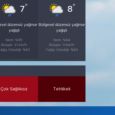
°
°
7
8
esel düzensiz yağmur
Bölgesel düzensiz yağmur
yağışlı
yağışlı
Nem: %95
Nem: %84
Rüzgar: 21 km/h
Rüzgar: 11 km/h
ağış Olasılığı: %83
Yağış Olasılığı: %84
Çok Sağlıksız
Tehlikeli