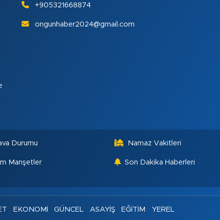
+905321668874
ongunhaber2024@gmail.com
e
ava Durumu
Namaz Vakitleri
m Manşetler
Son Dakika Haberleri
ET
EKONOMİ
GÜNCEL
ASAYİŞ
EĞİTİM
YEREL