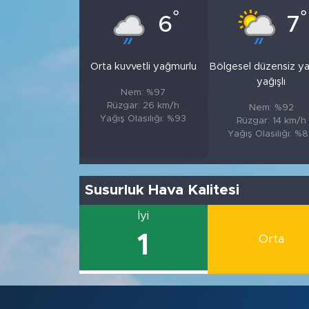
°
°
6
7
Orta kuvvetli yağmurlu
Bölgesel düzensiz y
yağışlı
Nem: %97
Rüzgar: 26 km/h
Nem: %92
Yağış Olasılığı: %93
Rüzgar: 14 km/h
Yağış Olasılığı: %
Susurluk Hava Kalitesi
İyi
1
Orta