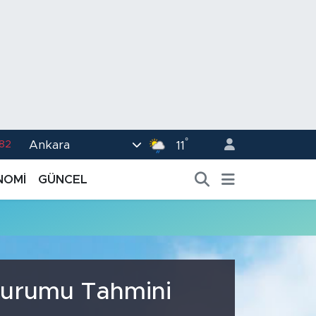
°
Ankara
.82
11
02
NOMİ
GÜNCEL
.19
.18
.19
%0
 Durumu Tahmini