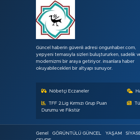
Güncel haberin güvenli adresi ongunhaber.com,
yepyeni temasıyla sizleri buluştururken, sadelik v
modernizmi bir araya getiriyor. insanlara haber
okuyabilecekleri bir altyapı sunuyor.
Nöbetçi Eczaneler
H
TFF 2.Lig Kırmızı Grup Puan
Tü
Durumu ve Fikstür
Genel
GÖRÜNTÜLÜ GÜNCEL
YAŞAM
SİYAS