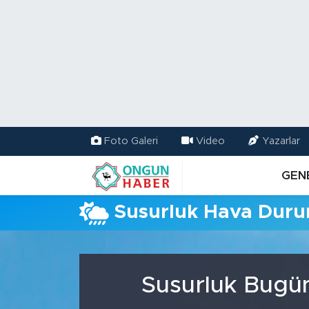
Nöbetçi Eczaneler
Hava Durumu
Namaz Vakitleri
Foto Galeri
Video
Yazarlar
Trafik Durumu
GEN
TFF 2.Lig Kırmızı Grup Puan Durumu ve Fikstür
Susurluk Hava Dur
Tüm Manşetler
Son Dakika Haberleri
Susurluk Bugün
Haber Arşivi