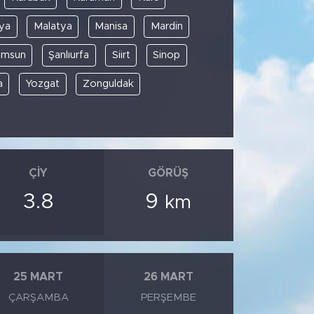
ya
Malatya
Manisa
Mardin
amsun
Şanlıurfa
Siirt
Sinop
a
Yozgat
Zonguldak
ÇIY
GÖRÜŞ
3.8
9
km
25 MART
26 MART
ÇARŞAMBA
PERŞEMBE