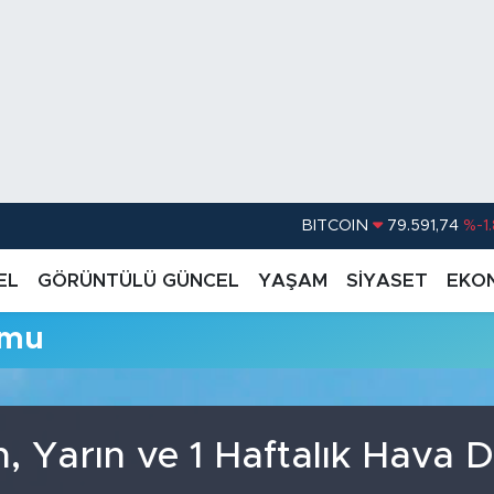
BITCOIN
79.591,74
%-1
DOLAR
45,43620
%0.
EL
GÖRÜNTÜLÜ GÜNCEL
YAŞAM
SİYASET
EKO
EURO
53,38690
%0
umu
STERLİN
61,60380
%0
G.ALTIN
6862,09000
%0
BİST100
14.598,00
, Yarın ve 1 Haftalık Hava