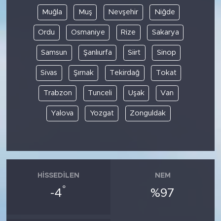
Muğla
Muş
Nevşehir
Niğde
Ordu
Osmaniye
Rize
Sakarya
Samsun
Şanlıurfa
Siirt
Sinop
Sivas
Şırnak
Tekirdağ
Tokat
Trabzon
Tunceli
Uşak
Van
Yalova
Yozgat
Zonguldak
HISSEDILEN
NEM
°
-4
%97