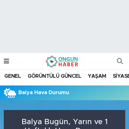
Nöbetçi Eczaneler
Hava Durumu
Namaz Vakitleri
Trafik Durumu
GENEL
GÖRÜNTÜLÜ GÜNCEL
YAŞAM
SİYAS
TFF 2.Lig Kırmızı Grup Puan Durumu ve Fikstür
Balya Hava Durumu
Tüm Manşetler
Son Dakika Haberleri
Balya Bugün, Yarın ve 1
Haber Arşivi