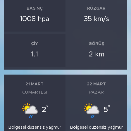
BASINÇ
RÜZGAR
1008
35
hpa
km/s
ÇIY
GÖRÜŞ
1.1
2
km
21 MART
22 MART
CUMARTESI
PAZAR
°
°
2
5
Bölgesel düzensiz yağmur
Bölgesel düzensiz yağmur