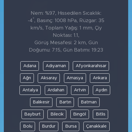
Nem: %97, Hissedilen Sıcaklık:
°
-4
, Basınç: 1008 hPa, Rüzgar: 35
km/s, Toplam Yağış: 1 mm, Çiy
Noktası: 1.1,
Görüş Mesafesi: 2 km, Gün
Doğumu: 7:15, Gün Batımı: 19:23
Adana
Adıyaman
Afyonkarahisar
Ağrı
Aksaray
Amasya
Ankara
Antalya
Ardahan
Artvin
Aydın
Balıkesir
Bartın
Batman
Bayburt
Bilecik
Bingöl
Bitlis
Bolu
Burdur
Bursa
Çanakkale