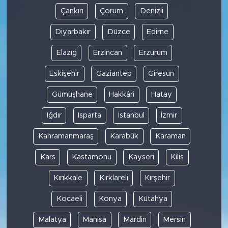
Çankırı
Çorum
Denizli
Diyarbakır
Düzce
Edirne
Elazığ
Erzincan
Erzurum
Eskişehir
Gaziantep
Giresun
Gümüşhane
Hakkâri
Hatay
Iğdır
Isparta
İstanbul
İzmir
Kahramanmaraş
Karabük
Karaman
Kars
Kastamonu
Kayseri
Kilis
Kırıkkale
Kırklareli
Kırşehir
Kocaeli
Konya
Kütahya
Malatya
Manisa
Mardin
Mersin