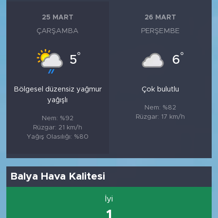
25 MART
26 MART
ÇARŞAMBA
PERŞEMBE
°
°
5
6
Bölgesel düzensiz yağmur
Çok bulutlu
yağışlı
Nem: %82
Rüzgar: 17 km/h
Nem: %92
Rüzgar: 21 km/h
Yağış Olasılığı: %80
Balya Hava Kalitesi
İyi
1