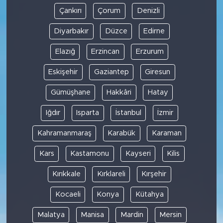
Çankırı
Çorum
Denizli
Diyarbakır
Düzce
Edirne
Elazığ
Erzincan
Erzurum
Eskişehir
Gaziantep
Giresun
Gümüşhane
Hakkâri
Hatay
Iğdır
Isparta
İstanbul
İzmir
Kahramanmaraş
Karabük
Karaman
Kars
Kastamonu
Kayseri
Kilis
Kırıkkale
Kırklareli
Kırşehir
Kocaeli
Konya
Kütahya
Malatya
Manisa
Mardin
Mersin