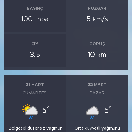
BASINÇ
RÜZGAR
1001
5
hpa
km/s
ÇIY
GÖRÜŞ
3.5
10
km
21 MART
22 MART
CUMARTESI
PAZAR
°
°
5
5
Bölgesel düzensiz yağmur
Orta kuvvetli yağmurlu