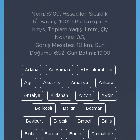
Nem: %100, Hissedilen Sıcaklık:
°
6
, Basınç: 1001 hPa, Rüzgar: 5
km/s, Toplam Yağış: 1 mm, Çiy
Noktası: 3.5,
Görüş Mesafesi: 10 km, Gün
Doğumu: 6:52, Gün Batımı: 19:00
Adana
Adıyaman
Afyonkarahisar
Ağrı
Aksaray
Amasya
Ankara
Antalya
Ardahan
Artvin
Aydın
Balıkesir
Bartın
Batman
Bayburt
Bilecik
Bingöl
Bitlis
Bolu
Burdur
Bursa
Çanakkale