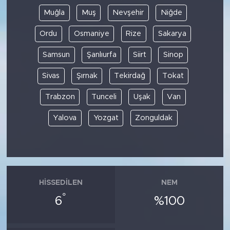
Muğla
Muş
Nevşehir
Niğde
Ordu
Osmaniye
Rize
Sakarya
Samsun
Şanlıurfa
Siirt
Sinop
Sivas
Şırnak
Tekirdağ
Tokat
Trabzon
Tunceli
Uşak
Van
Yalova
Yozgat
Zonguldak
HISSEDILEN
NEM
°
6
%100