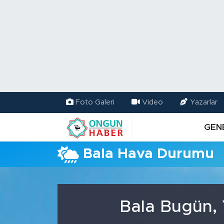
Nöbetçi Eczaneler
Hava Durumu
Namaz Vakitleri
Foto Galeri
Video
Yazarlar
Trafik Durumu
GEN
TFF 2.Lig Kırmızı Grup Puan Durumu ve Fikstür
Bala Hava Durumu
Tüm Manşetler
Son Dakika Haberleri
Bala Bugün, 
Haber Arşivi