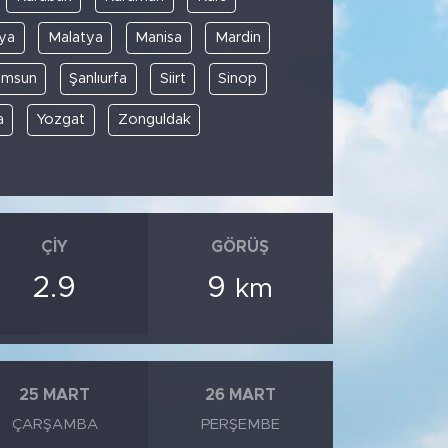
ya
Malatya
Manisa
Mardin
amsun
Şanlıurfa
Siirt
Sinop
a
Yozgat
Zonguldak
ÇIY
GÖRÜŞ
2.9
9
km
25 MART
26 MART
ÇARŞAMBA
PERŞEMBE