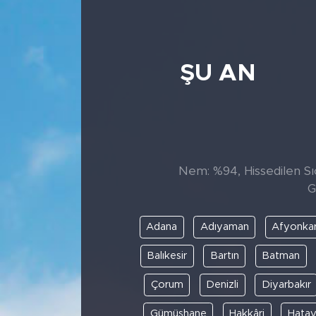
ŞU AN
Nem: %94, Hissedilen Sıc
G
Adana
Adıyaman
Afyonkar
Balıkesir
Bartın
Batman
Çorum
Denizli
Diyarbakır
Gümüşhane
Hakkâri
Hata