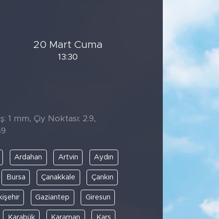
20 Mart Cuma
13:30
̧: 1 mm, Çiy Noktası: 2.9,
59
Ardahan
Artvin
Aydın
Bursa
Çanakkale
Çankırı
kişehir
Gaziantep
Giresun
Karabük
Karaman
Kars