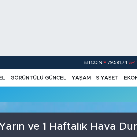
BITCOIN
79.591,74
%-1
DOLAR
45,43620
%0.
EL
GÖRÜNTÜLÜ GÜNCEL
YAŞAM
SİYASET
EKO
EURO
53,38690
%0
STERLİN
61,60380
%0
G.ALTIN
6862,09000
%0
BİST100
14.598,00
Yarın ve 1 Haftalık Hava D