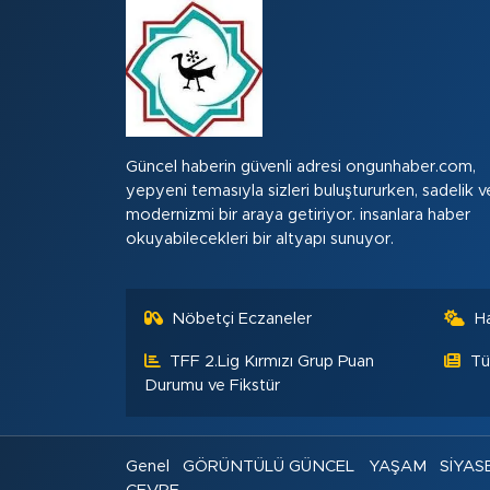
Güncel haberin güvenli adresi ongunhaber.com,
yepyeni temasıyla sizleri buluştururken, sadelik v
modernizmi bir araya getiriyor. insanlara haber
okuyabilecekleri bir altyapı sunuyor.
Nöbetçi Eczaneler
H
TFF 2.Lig Kırmızı Grup Puan
Tü
Durumu ve Fikstür
Genel
GÖRÜNTÜLÜ GÜNCEL
YAŞAM
SİYAS