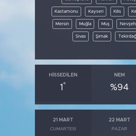
Kastamonu
Kayseri
Kilis
Kı
Mersin
Muğla
Muş
Nevşehi
Sivas
Şırnak
Tekirda
HISSEDILEN
NEM
°
1
%94
21 MART
22 MART
CUMARTESI
PAZAR