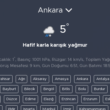
Ankara
°
5
Hafif karla karışık yağmur
°
aklık: 1
, Basınç: 1001 hPa, Rüzgar: 14 km/s, Toplam Yağıs
örüş Mesafesi: 9 km, Gün Doğumu: 6:51, Gün Batımı: 18:
ahisar
Ağrı
Aksaray
Amasya
Ankara
Antalya
Bayburt
Bilecik
Bingöl
Bitlis
Bolu
Burdur
Düzce
Edirne
Elazığ
Erzincan
Erzurum
Es
y
Iğdır
Isparta
İstanbul
İzmir
Kahramanmaraş