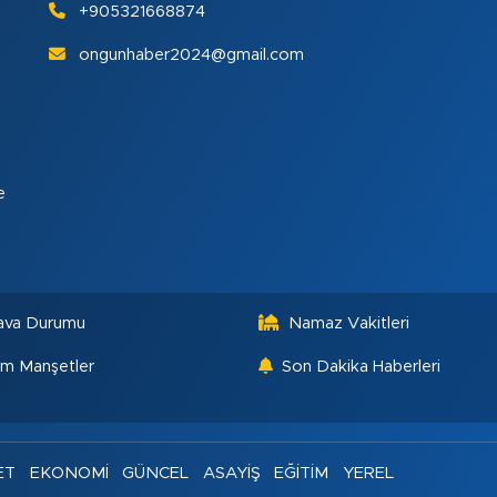
+905321668874
ongunhaber2024@gmail.com
e
ava Durumu
Namaz Vakitleri
m Manşetler
Son Dakika Haberleri
ET
EKONOMİ
GÜNCEL
ASAYİŞ
EĞİTİM
YEREL