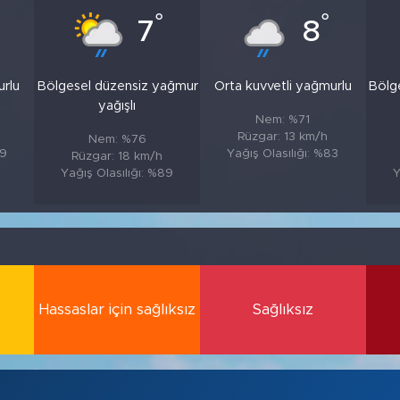
°
°
7
8
urlu
Bölgesel düzensiz yağmur
Orta kuvvetli yağmurlu
Bölg
yağışlı
Nem: %71
Rüzgar: 13 km/h
Nem: %76
89
Yağış Olasılığı: %83
Rüzgar: 18 km/h
Yağış Olasılığı: %89
Y
Hassaslar için sağlıksız
Sağlıksız