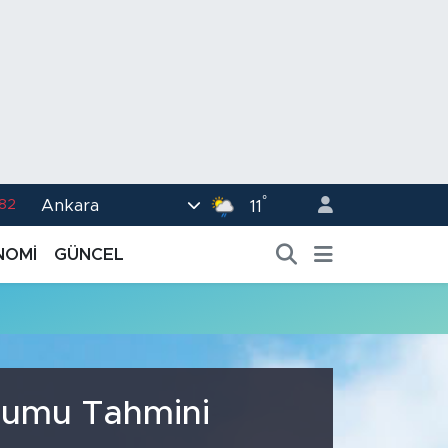
°
Ankara
.82
11
02
NOMİ
GÜNCEL
.19
.18
.19
%0
urumu Tahmini