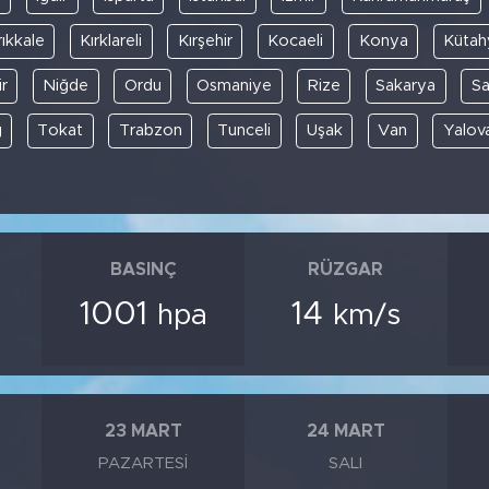
rıkkale
Kırklareli
Kırşehir
Kocaeli
Konya
Kütah
r
Niğde
Ordu
Osmaniye
Rize
Sakarya
S
ğ
Tokat
Trabzon
Tunceli
Uşak
Van
Yalov
BASINÇ
RÜZGAR
1001
14
hpa
km/s
23 MART
24 MART
PAZARTESI
SALI