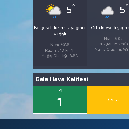
°
°
5
5
Bölgesel düzensiz yağmur
Orta kuvvetli yağm
yağışlı
Nem: %87
Rüzgar: 15 km/h
Nem: %88
Yağış Olasılığı: %
Rüzgar: 19 km/h
Yağış Olasılığı: %88
Bala Hava Kalitesi
İyi
1
Orta