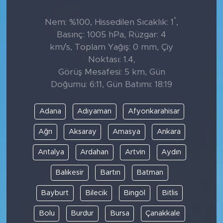
°
Nem: %100, Hissedilen Sıcaklık: 1
,
Basınç: 1005 hPa, Rüzgar: 4
km/s, Toplam Yağış: 0 mm, Çiy
Noktası: 1.4,
Görüş Mesafesi: 5 km, Gün
Doğumu: 6:11, Gün Batımı: 18:19
Adana
Adıyaman
Afyonkarahisar
Ağrı
Aksaray
Amasya
Ankara
Antalya
Ardahan
Artvin
Aydın
Balıkesir
Bartın
Batman
Bayburt
Bilecik
Bingöl
Bitlis
Bolu
Burdur
Bursa
Çanakkale