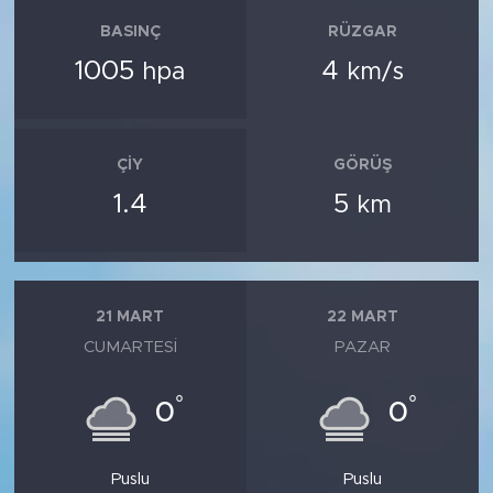
BASINÇ
RÜZGAR
1005
4
hpa
km/s
ÇIY
GÖRÜŞ
1.4
5
km
21 MART
22 MART
CUMARTESI
PAZAR
°
°
0
0
Puslu
Puslu