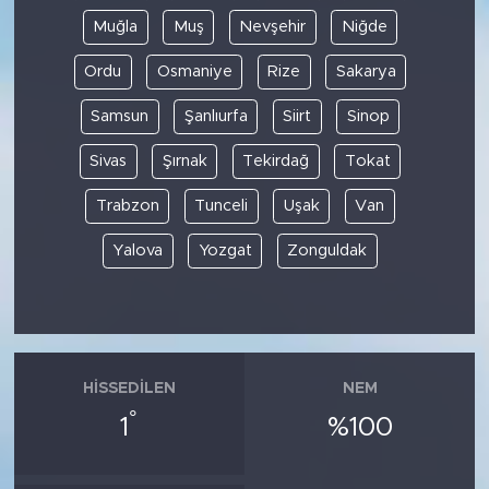
Muğla
Muş
Nevşehir
Niğde
Ordu
Osmaniye
Rize
Sakarya
Samsun
Şanlıurfa
Siirt
Sinop
Sivas
Şırnak
Tekirdağ
Tokat
Trabzon
Tunceli
Uşak
Van
Yalova
Yozgat
Zonguldak
HISSEDILEN
NEM
°
1
%100