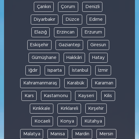
Çankırı
Çorum
Denizli
Diyarbakır
Düzce
Edirne
Elazığ
Erzincan
Erzurum
Eskişehir
Gaziantep
Giresun
Gümüşhane
Hakkâri
Hatay
Iğdır
Isparta
İstanbul
İzmir
Kahramanmaraş
Karabük
Karaman
Kars
Kastamonu
Kayseri
Kilis
Kırıkkale
Kırklareli
Kırşehir
Kocaeli
Konya
Kütahya
Malatya
Manisa
Mardin
Mersin