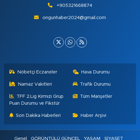
+905321668874
ongunhaber2024@gmail.com
Nöbetçi Eczaneler
Hava Durumu
Namaz Vakitleri
Trafik Durumu
TFF 2.Lig Kırmızı Grup
Tüm Manşetler
Puan Durumu ve Fikstür
Son Dakika Haberleri
Haber Arşivi
Genel
GÖRÜNTÜLÜ GÜNCEL
YAŞAM
SİYASET