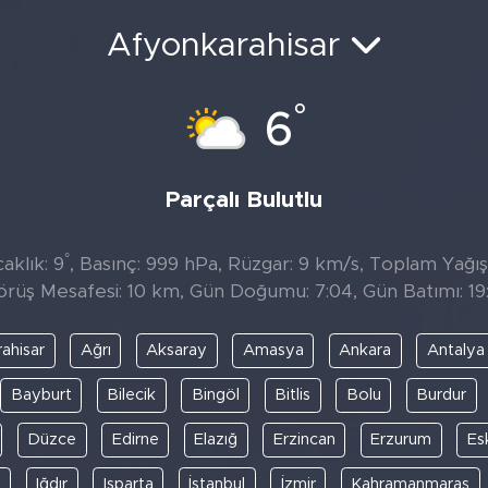
Afyonkarahisar
°
6
Parçalı Bulutlu
°
aklık: 9
, Basınç: 999 hPa, Rüzgar: 9 km/s, Toplam Yağış
örüş Mesafesi: 10 km, Gün Doğumu: 7:04, Gün Batımı: 19:
ahisar
Ağrı
Aksaray
Amasya
Ankara
Antalya
Bayburt
Bilecik
Bingöl
Bitlis
Bolu
Burdur
Düzce
Edirne
Elazığ
Erzincan
Erzurum
Es
y
Iğdır
Isparta
İstanbul
İzmir
Kahramanmaraş