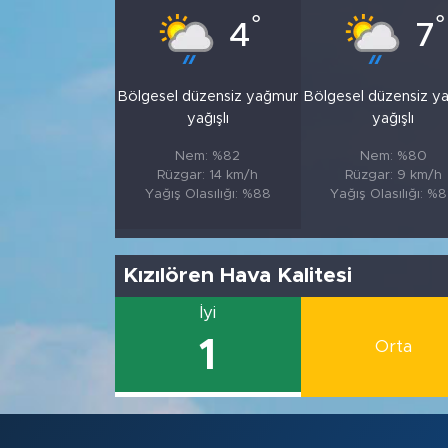
°
°
4
7
Bölgesel düzensiz yağmur
Bölgesel düzensiz y
yağışlı
yağışlı
Nem: %82
Nem: %80
Rüzgar: 14 km/h
Rüzgar: 9 km/h
Yağış Olasılığı: %88
Yağış Olasılığı: %
Kızılören Hava Kalitesi
İyi
1
Orta