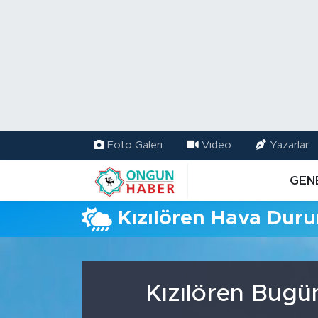
Nöbetçi Eczaneler
Hava Durumu
Namaz Vakitleri
Foto Galeri
Video
Yazarlar
Trafik Durumu
GEN
TFF 2.Lig Kırmızı Grup Puan Durumu ve Fikstür
Kızılören Hava Dur
Tüm Manşetler
Son Dakika Haberleri
Kızılören Bugü
Haber Arşivi