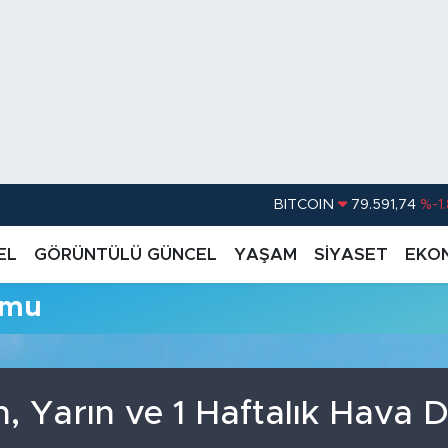
BITCOIN
79.591,74
%-1
DOLAR
45,43620
%0.
EL
GÖRÜNTÜLÜ GÜNCEL
YAŞAM
SİYASET
EKO
EURO
53,38690
%0
umu
STERLİN
61,60380
%0
G.ALTIN
6862,09000
%0
BİST100
14.598,00
n, Yarın ve 1 Haftalık Hava