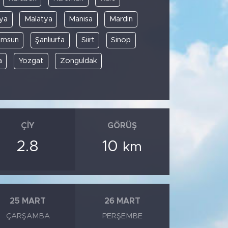
ya
Malatya
Manisa
Mardin
amsun
Şanlıurfa
Siirt
Sinop
a
Yozgat
Zonguldak
ÇIY
GÖRÜŞ
2.8
10
km
25 MART
26 MART
ÇARŞAMBA
PERŞEMBE