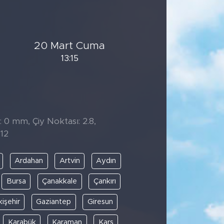
20 Mart Cuma
13:15
: 0 mm, Çiy Noktası: 2.8,
12
Ardahan
Artvin
Aydın
Bursa
Çanakkale
Çankırı
kişehir
Gaziantep
Giresun
Karabük
Karaman
Kars