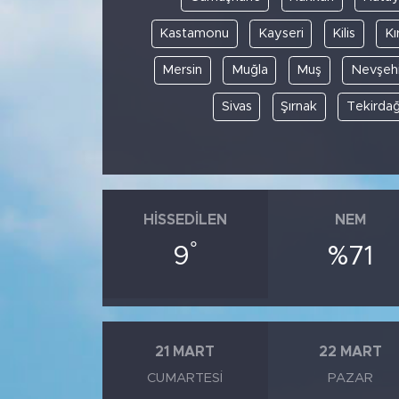
Kastamonu
Kayseri
Kilis
Kı
Mersin
Muğla
Muş
Nevşehi
Sivas
Şırnak
Tekirda
HISSEDILEN
NEM
°
9
%71
21 MART
22 MART
CUMARTESI
PAZAR