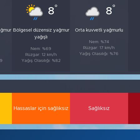
°
°
8
8
ağmur
Bölgesel düzensiz yağmur
Orta kuvvetli yağmurlu
yağışlı
Nem: %74
Rüzgar: 17 km/h
Nem: %69
Yağış Olasılığı: %76
Rüzgar: 12 km/h
89
Yağış Olasılığı: %82
Hassaslar için sağlıksız
Sağlıksız