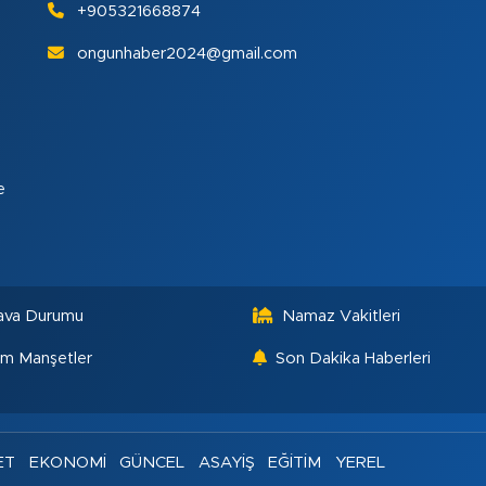
+905321668874
ongunhaber2024@gmail.com
e
ava Durumu
Namaz Vakitleri
m Manşetler
Son Dakika Haberleri
ET
EKONOMİ
GÜNCEL
ASAYİŞ
EĞİTİM
YEREL