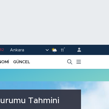
°
Ankara
.82
11
02
NOMİ
GÜNCEL
.19
.18
.19
%0
 Durumu Tahmini