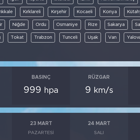
rıkkale
Kırklareli
Kırşehir
Kocaeli
Konya
Kütah
r
Niğde
Ordu
Osmaniye
Rize
Sakarya
S
ğ
Tokat
Trabzon
Tunceli
Uşak
Van
Yalov
BASINÇ
RÜZGAR
999
9
hpa
km/s
23 MART
24 MART
PAZARTESI
SALI