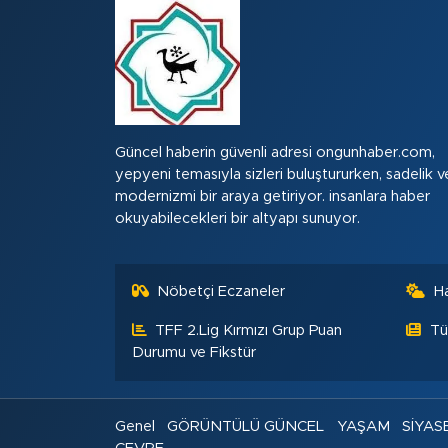
Güncel haberin güvenli adresi ongunhaber.com,
yepyeni temasıyla sizleri buluştururken, sadelik v
modernizmi bir araya getiriyor. insanlara haber
okuyabilecekleri bir altyapı sunuyor.
Nöbetçi Eczaneler
H
TFF 2.Lig Kırmızı Grup Puan
Tü
Durumu ve Fikstür
Genel
GÖRÜNTÜLÜ GÜNCEL
YAŞAM
SİYAS