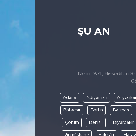
ŞU AN
Nem: %71, Hissedilen Sıc
G
Adana
Adıyaman
Afyonkar
Balıkesir
Bartın
Batman
Çorum
Denizli
Diyarbakır
Gümüşhane
Hakkâri
Hata