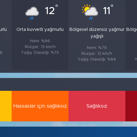
°
°
12
11
urlu
Orta kuvvetli yağmurlu
Bölgesel düzensiz yağmur
Bölg
yağışlı
Nem: %86
Rüzgar: 13 km/h
Nem: %79
86
Yağış Olasılığı: %75
Rüzgar: 12 km/h
Yağış Olasılığı: %84
Y
Hassaslar için sağlıksız
Sağlıksız