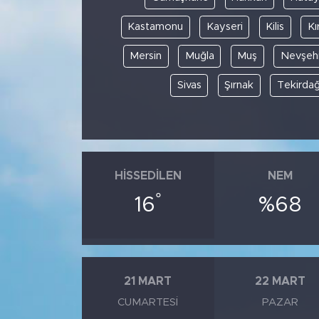
Kastamonu
Kayseri
Kilis
Kı
Mersin
Muğla
Muş
Nevşehi
Sivas
Şırnak
Tekirda
HISSEDILEN
NEM
°
16
%68
21 MART
22 MART
CUMARTESI
PAZAR