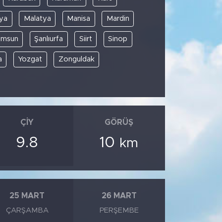
ya
Malatya
Manisa
Mardin
amsun
Şanlıurfa
Siirt
Sinop
a
Yozgat
Zonguldak
ÇIY
GÖRÜŞ
9.8
10
km
25 MART
26 MART
ÇARŞAMBA
PERŞEMBE