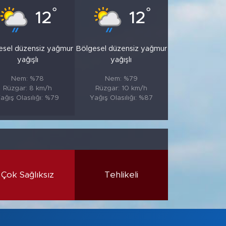
°
°
12
12
esel düzensiz yağmur
Bölgesel düzensiz yağmur
yağışlı
yağışlı
Nem: %78
Nem: %79
Rüzgar: 8 km/h
Rüzgar: 10 km/h
ağış Olasılığı: %79
Yağış Olasılığı: %87
Çok Sağlıksız
Tehlikeli