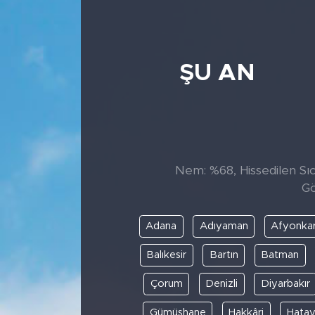
ŞU AN
Nem: %68, Hissedilen Sıca
Gö
Adana
Adıyaman
Afyonkar
Balıkesir
Bartın
Batman
Çorum
Denizli
Diyarbakır
Gümüşhane
Hakkâri
Hata