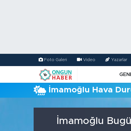
Nöbetçi Eczaneler
Hava Durumu
Namaz Vakitleri
Foto Galeri
Video
Yazarlar
Trafik Durumu
GEN
TFF 2.Lig Kırmızı Grup Puan Durumu ve Fikstür
İmamoğlu Hava Du
Tüm Manşetler
Son Dakika Haberleri
İmamoğlu Bugün
Haber Arşivi