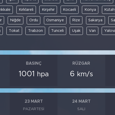
rıkkale
Kırklareli
Kırşehir
Kocaeli
Konya
Kütah
r
Niğde
Ordu
Osmaniye
Rize
Sakarya
S
ğ
Tokat
Trabzon
Tunceli
Uşak
Van
Yalov
BASINÇ
RÜZGAR
1001
6
hpa
km/s
23 MART
24 MART
PAZARTESI
SALI