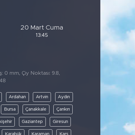
20 Mart Cuma
13:45
̧: 0 mm, Çiy Noktası: 9.8,
:48
Ardahan
Artvin
Aydın
Bursa
Çanakkale
Çankırı
kişehir
Gaziantep
Giresun
Karabük
Karaman
Kars