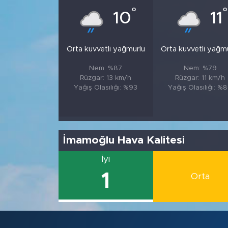
°
°
10
11
Orta kuvvetli yağmurlu
Orta kuvvetli yağm
Nem: %87
Nem: %79
Rüzgar: 13 km/h
Rüzgar: 11 km/h
Yağış Olasılığı: %93
Yağış Olasılığı: %
İmamoğlu Hava Kalitesi
İyi
1
Orta