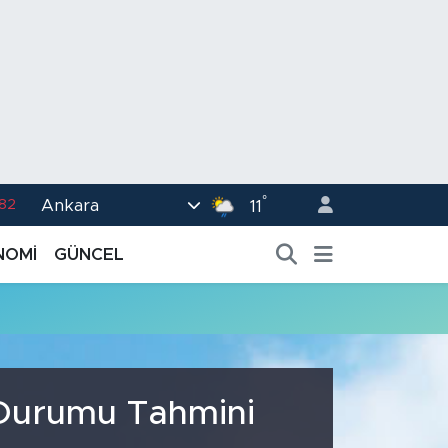
°
Ankara
.82
11
02
NOMİ
GÜNCEL
.19
.18
.19
%0
 Durumu Tahmini