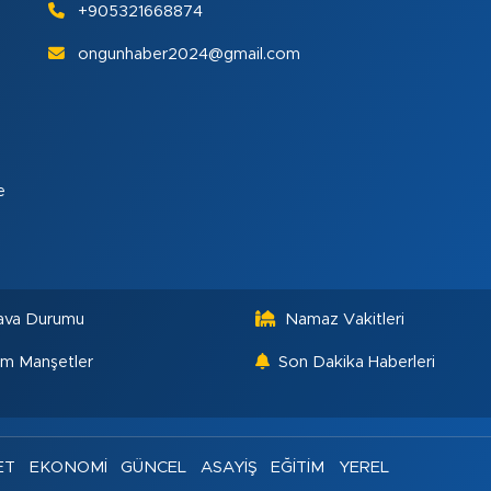
+905321668874
ongunhaber2024@gmail.com
e
ava Durumu
Namaz Vakitleri
m Manşetler
Son Dakika Haberleri
ET
EKONOMİ
GÜNCEL
ASAYİŞ
EĞİTİM
YEREL