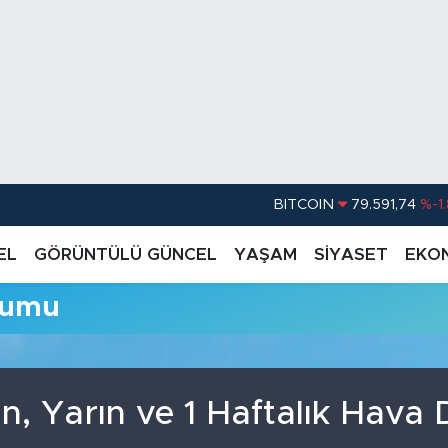
BITCOIN
79.591,74
%-1
DOLAR
45,43620
%0.
EL
GÖRÜNTÜLÜ GÜNCEL
YAŞAM
SİYASET
EKO
EURO
53,38690
%0
rumu
STERLİN
61,60380
%0
G.ALTIN
6862,09000
%0
BİST100
14.598,00
, Yarın ve 1 Haftalık Hava