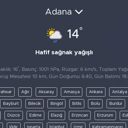
Adana
°
14
Hafif sağnak yağışlı
°
klık: 16
, Basınç: 1001 hPa, Rüzgar: 6 km/s, Toplam Yağıs
rüş Mesafesi: 10 km, Gün Doğumu: 6:40, Gün Batımı: 18
ahisar
Ağrı
Aksaray
Amasya
Ankara
Antalya
Bayburt
Bilecik
Bingöl
Bitlis
Bolu
Burdur
Düzce
Edirne
Elazığ
Erzincan
Erzurum
Es
y
Iğdır
Isparta
İstanbul
İzmir
Kahramanmaraş