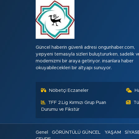
Güncel haberin güvenli adresi ongunhaber.com,
yepyeni temasıyla sizleri buluştururken, sadelik v
modernizmi bir araya getiriyor. insanlara haber
okuyabilecekleri bir altyapı sunuyor.
Nöbetçi Eczaneler
H
TFF 2.Lig Kırmızı Grup Puan
Tü
Durumu ve Fikstür
Genel
GÖRÜNTÜLÜ GÜNCEL
YAŞAM
SİYAS